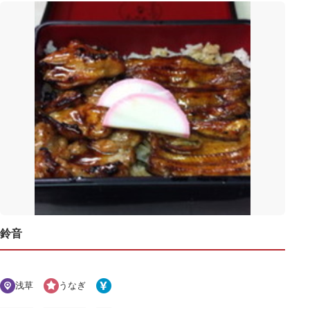
鈴音
浅草
うなぎ