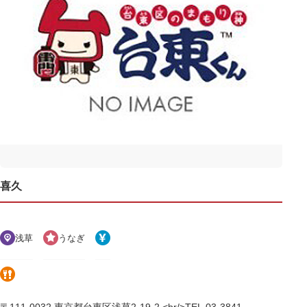
喜久
浅草
うなぎ