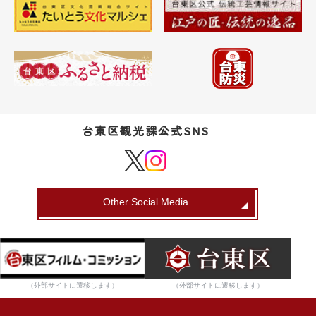
台東区観光課公式SNS
Other Social Media
（外部サイトに遷移します）
（外部サイトに遷移します）