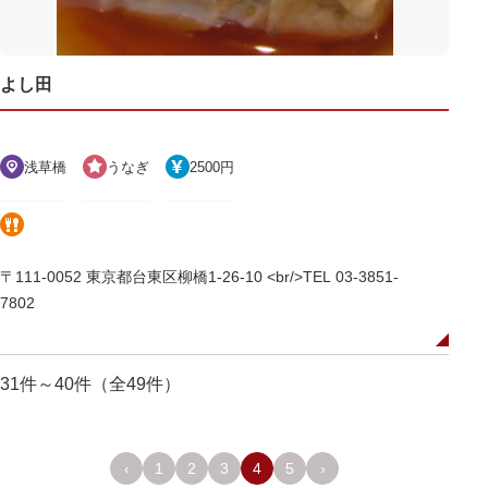
よし田
浅草橋
うなぎ
2500円
〒111-0052 東京都台東区柳橋1-26-10 <br/>TEL 03-3851-
7802
31件～40件（全49件）
‹
1
2
3
4
5
›