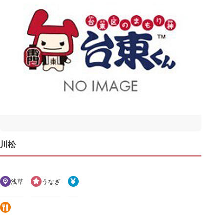
川松
浅草
うなぎ