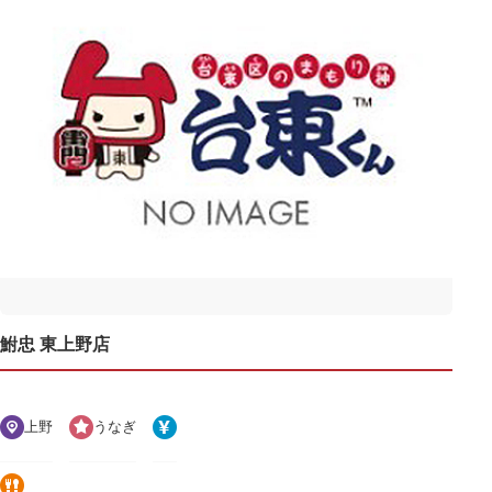
鮒忠 東上野店
上野
うなぎ