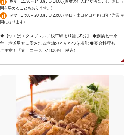
昼食 : 11:30～14:30(L.O.14:00)(食材の仕入れ状況により、閉店時
間を早めることもあります。)
夕食 : 17:00～20:30(L.O.20:00)(平日・土日祝日ともに同じ営業時
間になります)
◆【つくばエクスプレス／浅草駅より徒歩5分】 ◆創業七十余
年、老若男女に愛される老舗のとんかつを堪能 ◆宴会料理も
ご用意！「宴」コース⇒7,800円（税込）