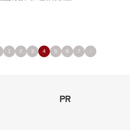
1
2
3
4
5
6
7
›
PR