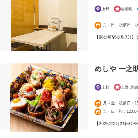
上野
居酒屋
月～日・祝前日・祝日 :
【御徒町駅徒歩3分】
めしや 一之
上野
上野 居
月～金・祝前日 : 15
土・日・祝 : 12:00～
【2025年2月21日