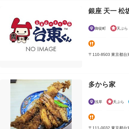
銀座 天一 
御徒町
天ぷら
〒110-8503 東京都台東区
多から家
浅草
天ぷら
〒111-0032 東京都台東区