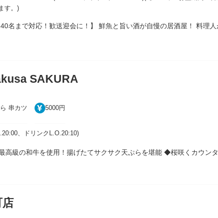
ります。)
切40名まで対応！歓送迎会に！】 鮮魚と旨い酒が自慢の居酒屋！ 料理
akusa SAKURA
ら 串カツ
5000円
.O.20:00、ドリンクL.O.20:10)
◆最高級の和牛を使用！揚げたてサクサク天ぷらを堪能 ◆桜咲くカウンタ
町店