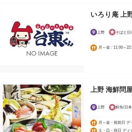
いろり庵 上
上野
そばと日
月～金 : 11:00～22:
上野 海鮮問屋
上野
鮮魚/日本
月～金・祝前日 ディナー 
土・日・祝日 ディナー 