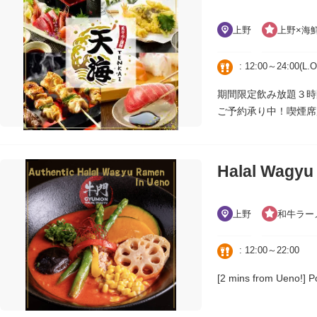
上野
上野×海
: 12:00～24:0
期間限定飲み放題３時間
ご予約承り中！喫煙席
Halal Wagy
上野
和牛ラー
: 12:00～22:00
[2 mins from Ueno!] Po