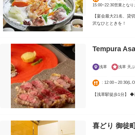
15:00~22:30営業とな
【宴会最大21名、貸
沢なひとときを！
Tempura As
浅草
浅草 天ぷ
: 12:00～20:30(L
【浅草駅徒歩1分】 
喜どり 御徒