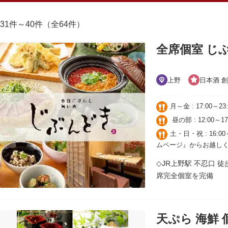
31件～40件（全64件）
全席個室 じ
上野
日本酒 
月～金 : 17:00～23:
昼の部 : 12:0
土・日・祝 : 16:
ムページ』からお越しく
◇JR上野駅 不忍口 
席完全個室を完備
天ぷら 海鮮 