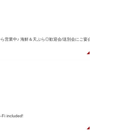
から営業中♪ 海鮮＆天ぷら◎歓迎会/送別会にご宴会
-Fi included!