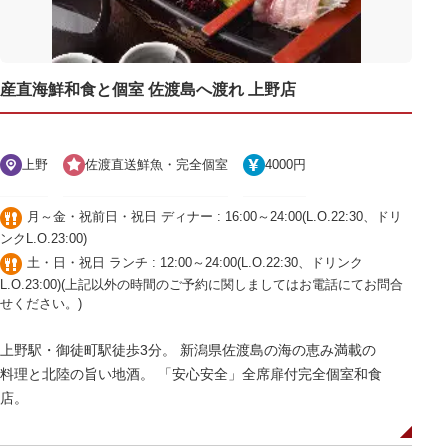
産直海鮮和食と個室 佐渡島へ渡れ 上野店
上野
佐渡直送鮮魚・完全個室
4000円
月～金・祝前日・祝日 ディナー : 16:00～24:00(L.O.22:30、ドリ
ンクL.O.23:00)
土・日・祝日 ランチ : 12:00～24:00(L.O.22:30、ドリンク
L.O.23:00)(上記以外の時間のご予約に関しましてはお電話にてお問合
せください。)
上野駅・御徒町駅徒歩3分。 新潟県佐渡島の海の恵み満載の
料理と北陸の旨い地酒。 「安心安全」全席扉付完全個室和食
店。