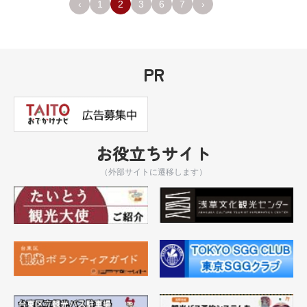
‹
1
2
3
6
7
›
PR
お役立ちサイト
（外部サイトに遷移します）