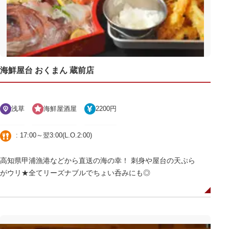
海鮮屋台 おくまん 蔵前店
浅草
海鮮屋酒屋
2200円
: 17:00～翌3:00(L.O.2:00)
高知県甲浦漁港などから直送の海の幸！ 刺身や屋台の天ぷら
がウリ★全てリーズナブルでちょい呑みにも◎