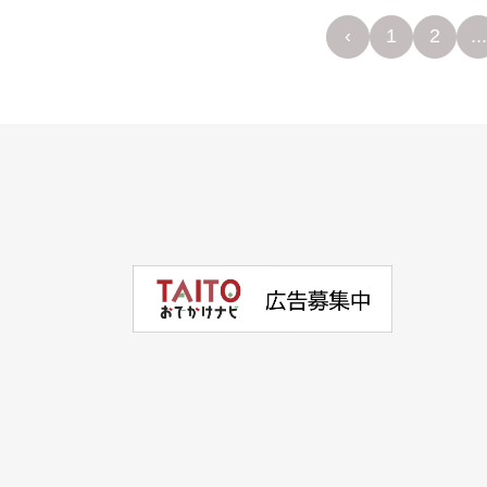
‹
1
2
...