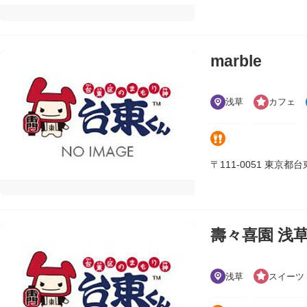
marble
浅草
カフェ
〒111-0051 東京都台東区
壽々喜園 浅
浅草
スイーツ