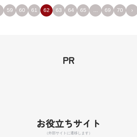
59
60
61
62
63
64
65
...
69
70
›
PR
お役立ちサイト
（外部サイトに遷移します）