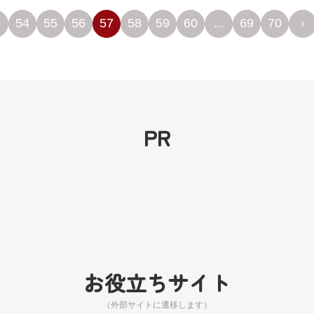
54
55
56
57
58
59
60
...
69
70
›
PR
お役立ちサイト
（外部サイトに遷移します）