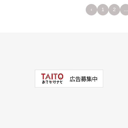
‹
1
2
...