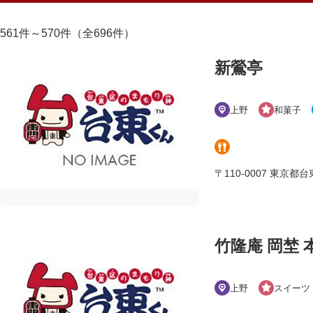
561件～570件（全696件）
新鶯亭
上野
和菓子
〒110-0007 東京都台東区
竹隆庵 岡埜 
上野
スイーツ