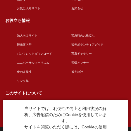
お気に入りリスト
お知らせ
お役立ち情報
法人向けサイト
緊急時のお役立ち
観光案内所
観光ボランティアガイド
パンフレットダウンロード
写真ギャラリー
ユニバーサルツーリズム
習慣とマナー
食の多様性
観光統計
リンク集
このサイトについて
当サイトでは、利便性の向上と利用状況の解
このサイトについて
広告掲載について
析、広告配信のためにCookieを使用していま
お問い合わせ
す。
サイトを閲覧いただく際には、Cookieの使用