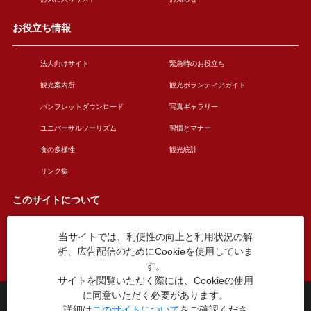
お役立ち情報
法人向けサイト
緊急時のお役立ち
観光案内所
観光ボランティアガイド
パンフレットダウンロード
写真ギャラリー
ユニバーサルツーリズム
習慣とマナー
食の多様性
観光統計
リンク集
このサイトについて
当サイトでは、利便性の向上と利用状況の解
このサイトについて
広告掲載について
析、広告配信のためにCookieを使用していま
お問い合わせ
す。
サイトを閲覧いただく際には、Cookieの使用
に同意いただく必要があります。
台東区役所観光課
詳細は
このサイトについて
をご確認くださ
〒110-8615 東京都台東区東上野4丁目5番6号