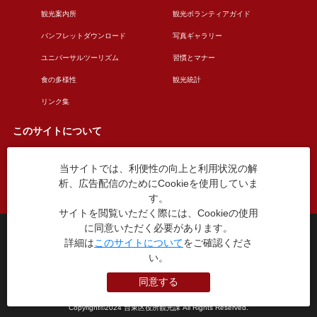
観光案内所
観光ボランティアガイド
パンフレットダウンロード
写真ギャラリー
ユニバーサルツーリズム
習慣とマナー
食の多様性
観光統計
リンク集
このサイトについて
当サイトでは、利便性の向上と利用状況の解
このサイトについて
広告掲載について
析、広告配信のためにCookieを使用していま
お問い合わせ
す。
サイトを閲覧いただく際には、Cookieの使用
に同意いただく必要があります。
台東区役所観光課
詳細は
このサイトについて
をご確認くださ
〒110-8615 東京都台東区東上野4丁目5番6号
い。
TEL：03-5246-1151
（平日8:30〜17:15 土日祝休み）
同意する
本WEBサイトに掲就されている全データについて無断転載・引用を禁じます。
Copyright©2024 台東区役所観光課 All Rights Reserved.