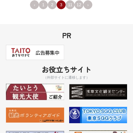
‹
1
2
3
11
12
›
PR
お役立ちサイト
（外部サイトに遷移します）