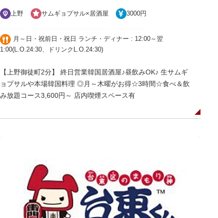
上野
サムギョプサル×居酒屋
3000円
月～日・祝前日・祝日 ランチ・ディナー : 12:00～翌
1:00(L.O.24:30、ドリンクL.O.24:30)
【上野御徒町2分】 終日営業韓国居酒屋♪昼飲みOK♪ 生サムギ
ョプサルや本場韓国料理 ◎月～木曜がお得☆3時間☆食べ＆飲
み放題コース3,600円～ 店内喫煙スペース有