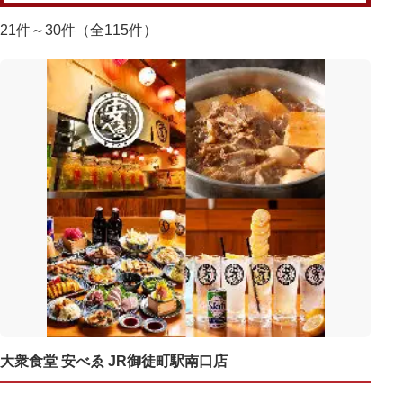
21件～30件（全115件）
大衆食堂 安べゑ JR御徒町駅南口店