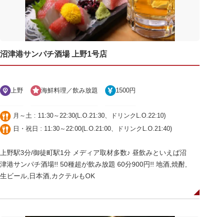
沼津港サンパチ酒場 上野1号店
上野
海鮮料理／飲み放題
1500円
月～土 : 11:30～22:30(L.O.21:30、ドリンクL.O.22:10)
日・祝日 : 11:30～22:00(L.O.21:00、ドリンクL.O.21:40)
上野駅3分/御徒町駅1分 メディア取材多数♪ 昼飲みといえば沼
津港サンパチ酒場!! 50種超が飲み放題 60分900円!! 地酒,焼酎,
生ビール,日本酒,カクテルもOK