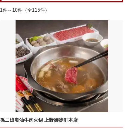
1件～10件（全115件）
孫ニ娘潮汕牛肉火鍋 上野御徒町本店