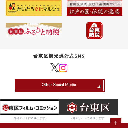
台東区観光課公式SNS
Other Social Media
（外部サイトに遷移します）
（外部サイトに遷移します）