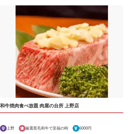
和牛焼肉食べ放題 肉屋の台所 上野店
上野
厳選黒毛和牛で至福の時
6000円