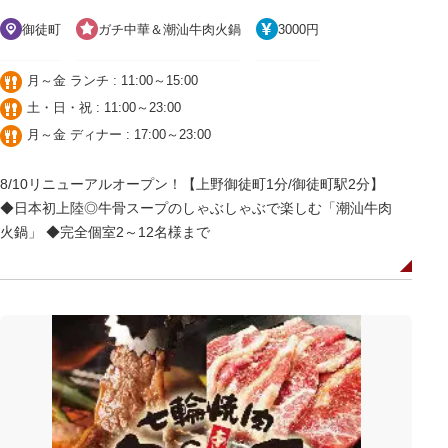
御徒町
ガチ中華＆潮汕牛肉火鍋
3000円
月～金 ランチ : 11:00～15:00
土・日・祝 : 11:00～23:00
月～金 ディナー : 17:00～23:00
8/10リニューアルオープン！【上野御徒町1分/御徒町駅2分】
◆日本初上陸◎牛骨スープのしゃぶしゃぶで楽しむ「潮汕牛肉
火鍋」 ◆完全個室2～12名様まで