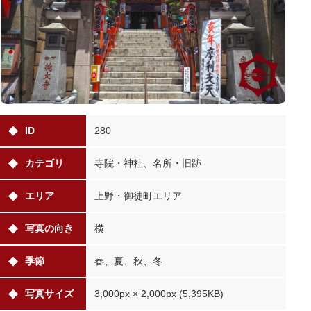
ID
280
カテゴリ
寺院・神社、名所・旧跡
エリア
上野・御徒町エリア
写真の向き
横
季節
春、夏、秋、冬
写真サイズ
3,000px × 2,000px (5,395KB)