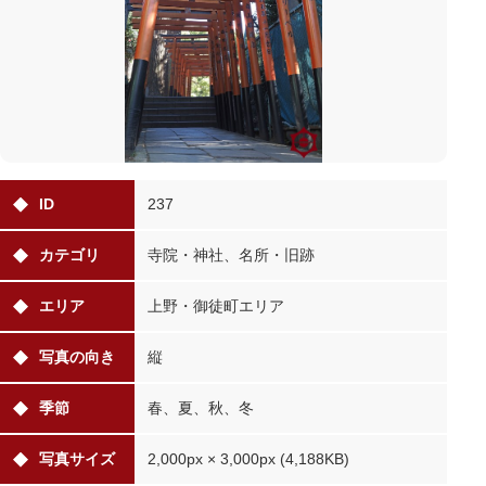
ID
237
カテゴリ
寺院・神社、名所・旧跡
エリア
上野・御徒町エリア
写真の向き
縦
季節
春、夏、秋、冬
写真サイズ
2,000px × 3,000px (4,188KB)