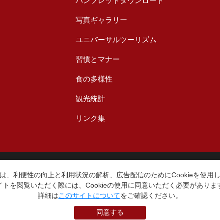
パンフレットダウンロード
写真ギャラリー
ユニバーサルツーリズム
習慣とマナー
食の多様性
観光統計
リンク集
台東区役所観光課
〒110-8615 東京都台東区東上野4丁目5番6号
は、利便性の向上と利用状況の解析、広告配信のためにCookieを使用
TEL：03-5246-1151
イトを閲覧いただく際には、Cookieの使用に同意いただく必要がありま
（平日8:30〜17:15 土日祝休み）
詳細は
このサイトについて
をご確認ください。
同意する
本WEBサイトに掲就されている全データについて無断転載・引用を禁じます。