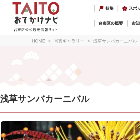
特集
スポ
台東区の概要
お知
HOME
写真ギャラリー
浅草サンバカーニバル
浅草サンバカーニバル