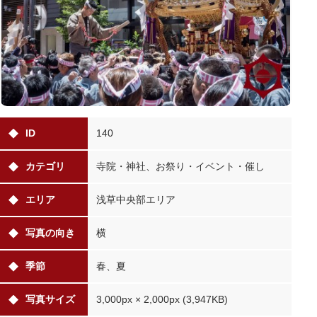
ID
140
カテゴリ
寺院・神社、お祭り・イベント・催し
エリア
浅草中央部エリア
写真の向き
横
季節
春、夏
写真サイズ
3,000px × 2,000px (3,947KB)