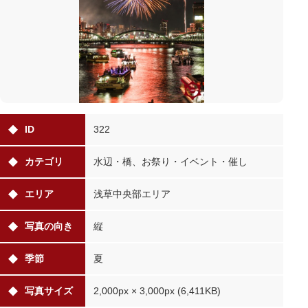
ID
322
カテゴリ
水辺・橋、お祭り・イベント・催し
エリア
浅草中央部エリア
写真の向き
縦
季節
夏
写真サイズ
2,000px × 3,000px (6,411KB)