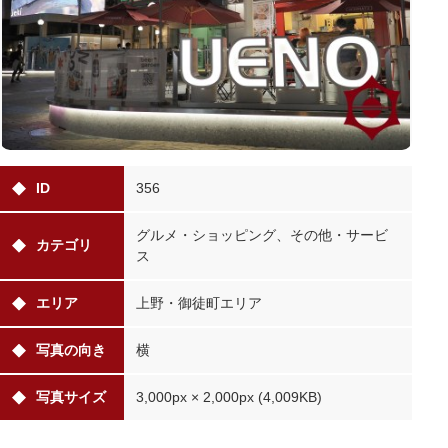
ID
356
グルメ・ショッピング、その他・サービ
カテゴリ
ス
エリア
上野・御徒町エリア
写真の向き
横
写真サイズ
3,000px × 2,000px (4,009KB)