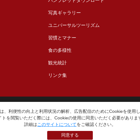
パンフレットダウンロード
写真ギャラリー
ユニバーサルツーリズム
習慣とマナー
食の多様性
観光統計
リンク集
台東区役所観光課
〒110-8615 東京都台東区東上野4丁目5番6号
は、利便性の向上と利用状況の解析、広告配信のためにCookieを使用
TEL：03-5246-1151
イトを閲覧いただく際には、Cookieの使用に同意いただく必要がありま
（平日8:30〜17:15 土日祝休み）
詳細は
このサイトについて
をご確認ください。
同意する
本WEBサイトに掲就されている全データについて無断転載・引用を禁じます。