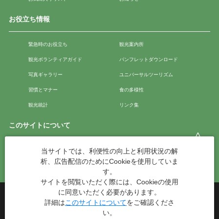
お役立ち情報
緊急時のお役立ち
観光案内所
観光ボランティアガイド
パンフレットダウンロード
写真ギャラリー
ユニバーサルツーリズム
習慣とマナー
食の多様性
観光統計
リンク集
このサイトについて
当サイトでは、利便性の向上と利用状況の解
このサイトについて
広告掲載について
析、広告配信のためにCookieを使用していま
お問い合わせ
す。
サイトを閲覧いただく際には、Cookieの使用
に同意いただく必要があります。
台東区役所観光課
詳細は
このサイトについて
をご確認くださ
〒110-8615 東京都台東区東上野4丁目5番6号
い。
TEL：03-5246-1151