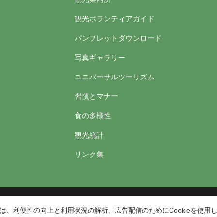
観光ボランティアガイド
パンフレットダウンロード
写真ギャラリー
ユニバーサルツーリズム
習慣とマナー
食の多様性
観光統計
リンク集
台東区役所観光課
〒110-8615 東京都台東区東上野4丁目5番6号
は、利便性の向上と利用状況の解析、広告配信のためにCookieを使用