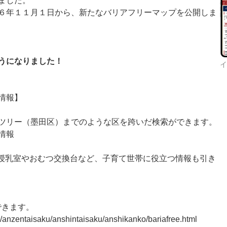
ました。
６年１１月１日から、新たなバリアフリーマップを公開しま
うになりました！
イ
情報】
ツリー（墨田区）までのような区を跨いだ検索ができます。
情報
授乳室やおむつ交換台など、子育て世帯に役立つ情報も引き
できます。
ko/anzentaisaku/anshintaisaku/anshikan
ko/bariafree.html