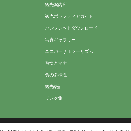
観光案内所
観光ボランティアガイド
パンフレットダウンロード
写真ギャラリー
ユニバーサルツーリズム
習慣とマナー
食の多様性
観光統計
リンク集
台東区役所観光課
〒110-8615 東京都台東区東上野4丁目5番6号