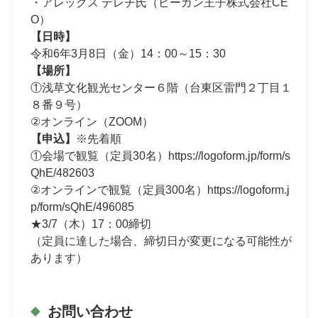
・アレックス デレチ氏（ビーガン王子株式会社CE
O）
【日時】
令和6年3月8日（金）14：00～15：30
【場所】
①浅草文化観光センター６階（台東区雷門２丁目１
８番９号）
②オンライン（ZOOM）
【申込】
※先着順
①会場で観覧（定員30名）
https://logoform.jp/form/s
QhE/482603
②オンラインで観覧（定員300名）
https://logoform.j
p/form/sQhE/496085
★3/7（木）17：00締切
（定員に達した場合、締切日が変更になる可能性が
あります）
お問い合わせ