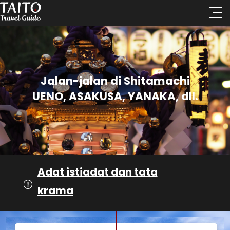
Jalan-jalan di Shitamachi
UENO, ASAKUSA, YANAKA, dll.
Adat istiadat dan tata
krama