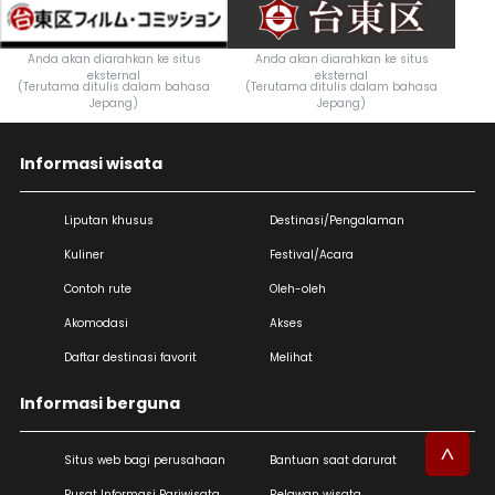
Anda akan diarahkan ke situs
Anda akan diarahkan ke situs
eksternal
eksternal
(Terutama ditulis dalam bahasa
(Terutama ditulis dalam bahasa
Jepang)
Jepang)
Informasi wisata
Liputan khusus
Destinasi/Pengalaman
Kuliner
Festival/Acara
Contoh rute
Oleh-oleh
Akomodasi
Akses
Daftar destinasi favorit
Melihat
Informasi berguna
Situs web bagi perusahaan
Bantuan saat darurat
Pusat Informasi Pariwisata
Relawan wisata