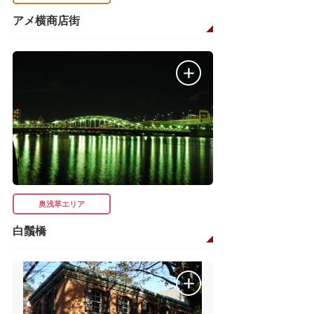
アメ横商店街
奥浅草エリア
白鬚橋