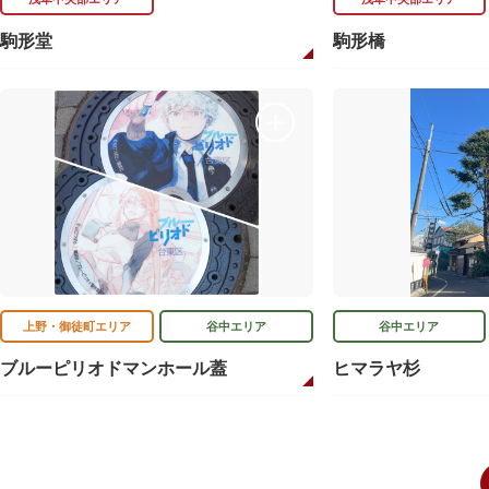
駒形堂
駒形橋
上野・御徒町エリア
谷中エリア
谷中エリア
ブルーピリオドマンホール蓋
ヒマラヤ杉