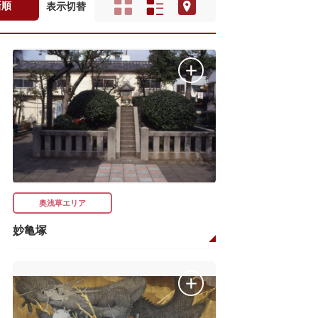
新順
表示切替
奥浅草エリア
妙亀塚