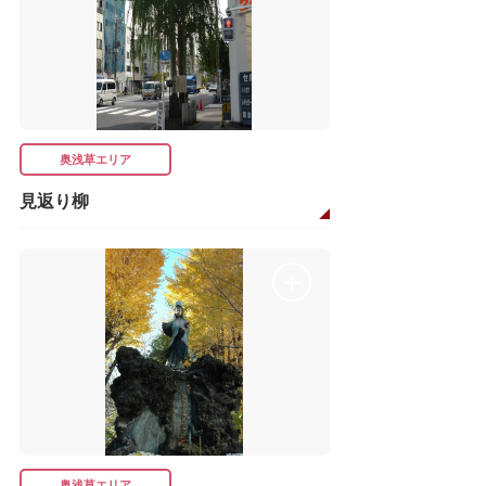
奥浅草エリア
見返り柳
奥浅草エリア