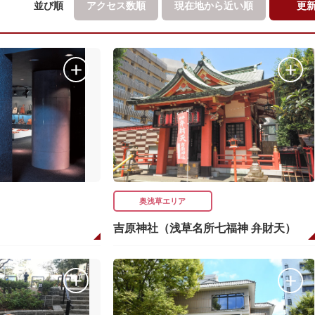
並び順
アクセス数順
現在地から
近い順
更
奥浅草エリア
吉原神社（浅草名所七福神 弁財天）