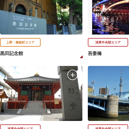
上野・御徒町エリア
浅草中央部エリア
黒田記念館
吾妻橋
浅草中央部エリア
浅草中央部エリア