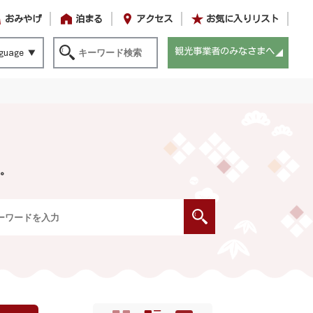
おみやげ
泊まる
アクセス
お気に入りリスト
観光事業者のみなさまへ
guage
。