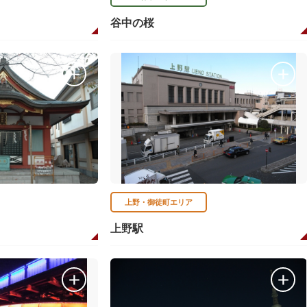
口
谷中の桜
上野・御徒町エリア
上野駅