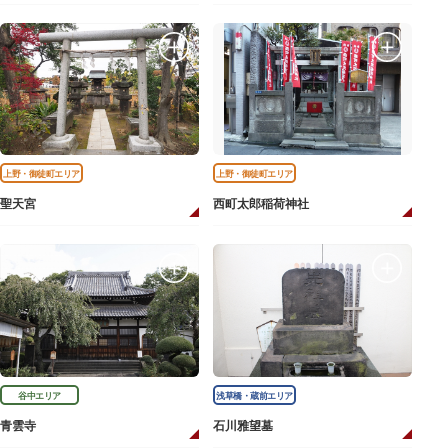
上野・御徒町エリア
上野・御徒町エリア
聖天宮
西町太郎稲荷神社
谷中エリア
浅草橋・蔵前エリア
青雲寺
石川雅望墓