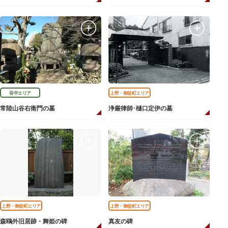
谷中エリア
上野・御徒町エリア
常陸山谷右衛門の墓
浄厳律師･樋口定伊の墓
上野・御徒町エリア
上野・御徒町エリア
森鴎外旧居跡・舞姫の碑
真友の碑