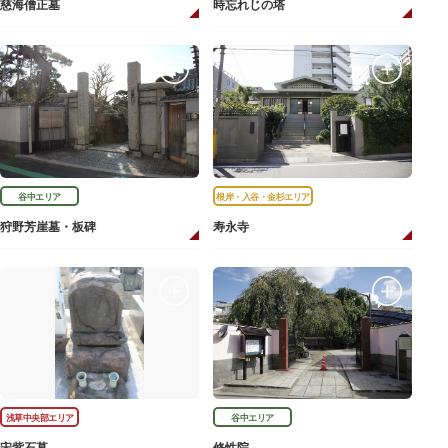
慈海僧正墓
時忘れじの塔
谷中エリア
根岸・入谷・金杉エリア
狩野芳崖墓・板碑
寿永寺
浅草中央部エリア
谷中エリア