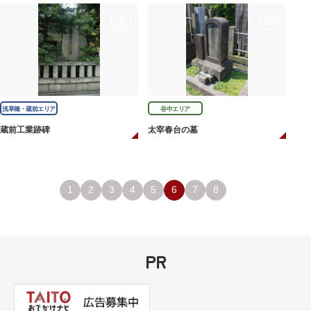
浅草橋・蔵前エリア
谷中エリア
蔵前工業跡碑
太宰春台の墓
1
2
3
4
5
6
7
8
PR