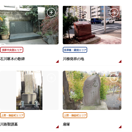
浅草中央部エリア
浅草橋・蔵前エリア
石川啄木の歌碑
川柳発祥の地
上野・御徒町エリア
上野・御徒町エリア
川路聖謨墓
扇塚