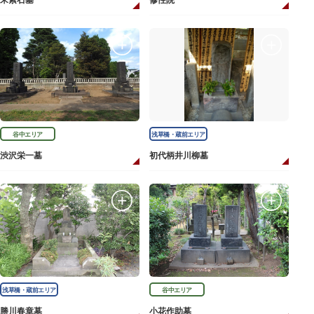
宋紫石墓
修性院
谷中エリア
浅草橋・蔵前エリア
渋沢栄一墓
初代柄井川柳墓
浅草橋・蔵前エリア
谷中エリア
勝川春章墓
小花作助墓