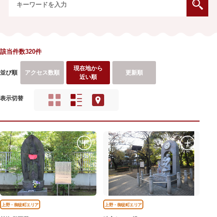
該当件数320件
現在地から
並び順
アクセス数順
更新順
近い順
表示切替
上野・御徒町エリア
上野・御徒町エリア