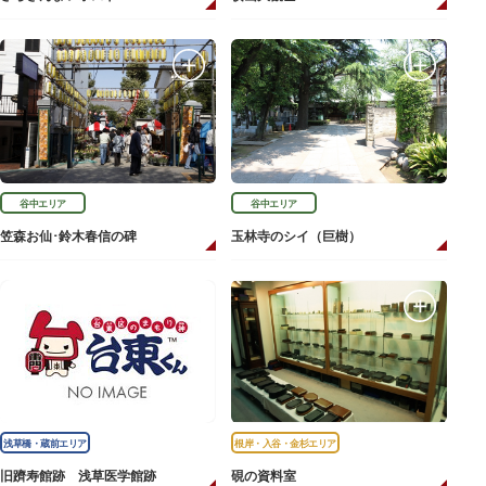
谷中エリア
谷中エリア
笠森お仙･鈴木春信の碑
玉林寺のシイ（巨樹）
浅草橋・蔵前エリア
根岸・入谷・金杉エリア
旧躋寿館跡 浅草医学館跡
硯の資料室