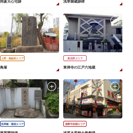
岡倉天心宅跡
浅草御蔵跡碑
上野・御徒町エリア
奥浅草エリア
鳥塚
東禅寺の江戸六地蔵
浅草橋・蔵前エリア
浅草中央部エリア