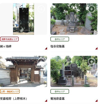
浅草中央部エリア
谷中エリア
姥ヶ池碑
塩谷宕陰墓
上野・御徒町エリア
谷中エリア
笠森稲荷（上野桜木）
菊池容斎墓