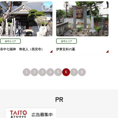
谷中エリア
谷中エリア
谷中七福神 寿老人（長安寺）
伊東玄朴の墓
1
2
3
4
5
6
7
8
PR