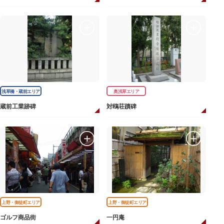
浅草橋・蔵前エリア
奥浅草エリア
蔵前工業跡碑
対鴎荘蹟碑
上野・御徒町エリア
上野・御徒町エリア
ゴルフ商品街
一円庵