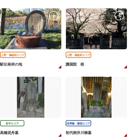
上野・御徒町エリア
上野・御徒町エリア
駅伝発祥の地
護国院 桜
谷中エリア
浅草橋・蔵前エリア
高橋泥舟墓
初代柄井川柳墓