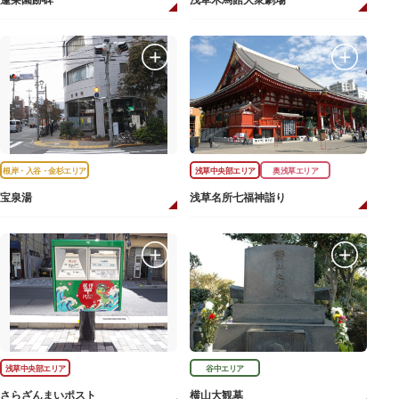
蓬莱園跡碑
浅草木馬館大衆劇場
根岸・入谷・金杉エリア
浅草中央部エリア
奥浅草エリア
宝泉湯
浅草名所七福神詣り
浅草中央部エリア
谷中エリア
さらざんまいポスト
横山大観墓