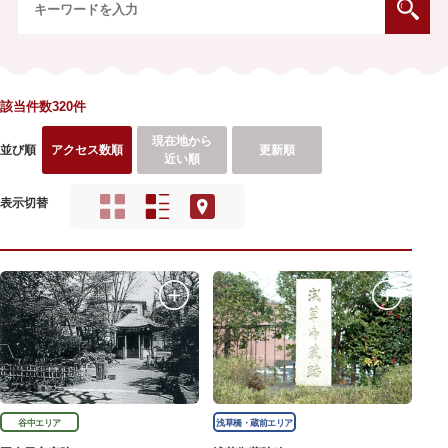
該当件数320件
現在地から
並び順
アクセス数順
更新順
近い順
表示切替
谷中エリア
浅草橋・蔵前エリア