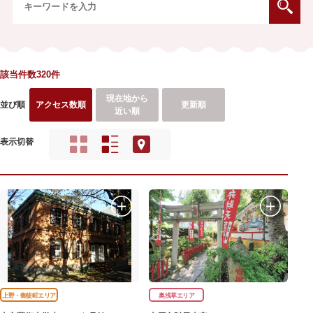
該当件数320件
現在地から
並び順
アクセス数順
更新順
近い順
表示切替
上野・御徒町エリア
奥浅草エリア