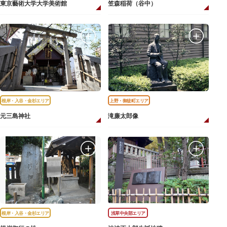
東京藝術大学大学美術館
笠森稲荷（谷中）
根岸・入谷・金杉エリア
上野・御徒町エリア
元三島神社
滝廉太郎像
根岸・入谷・金杉エリア
浅草中央部エリア