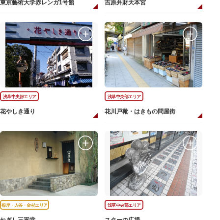
東京藝術大学赤レンガ1号館
吉原弁財天本宮
浅草中央部エリア
浅草中央部エリア
花やしき通り
花川戸靴・はきもの問屋街
根岸・入谷・金杉エリア
浅草中央部エリア