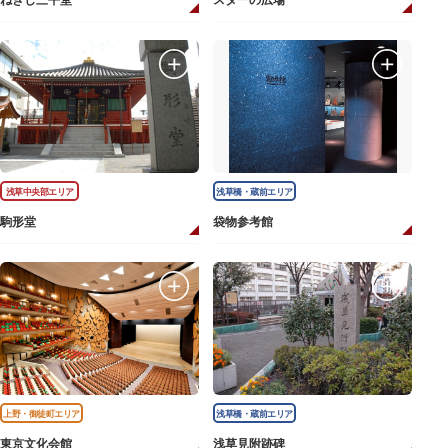
ねぎし三平堂
スターの広場
浅草中央部エリア
浅草橋・蔵前エリア
駒形堂
袋物参考館
上野・御徒町エリア
浅草橋・蔵前エリア
東京文化会館
浅草見附跡碑