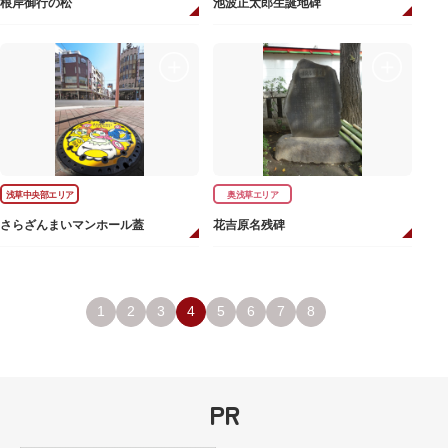
根岸御行の松
池波正太郎生誕地碑
浅草中央部エリア
奥浅草エリア
さらざんまいマンホール蓋
花吉原名残碑
1
2
3
4
5
6
7
8
PR