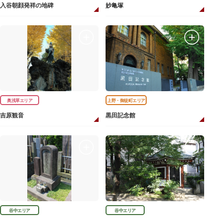
入谷朝顔発祥の地碑
妙亀塚
奥浅草エリア
上野・御徒町エリア
吉原観音
黒田記念館
谷中エリア
谷中エリア