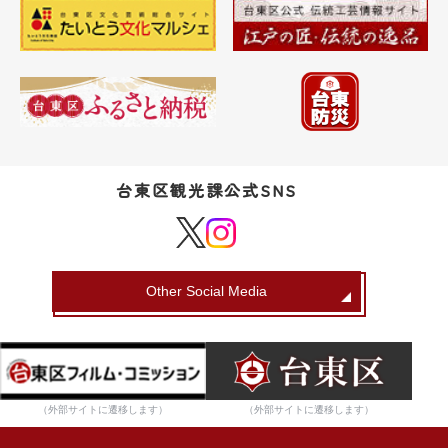
台東区観光課公式SNS
Other Social Media
（外部サイトに遷移します）
（外部サイトに遷移します）