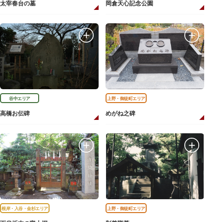
太宰春台の墓
岡倉天心記念公園
谷中エリア
上野・御徒町エリア
高橋お伝碑
めがね之碑
根岸・入谷・金杉エリア
上野・御徒町エリア