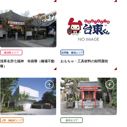
奥浅草エリア
浅草橋・蔵前エリア
浅草名所七福神 布袋尊（橋場不動
おもちゃ・工具材料の卸問屋街
尊）
上野・御徒町エリア
谷中エリア