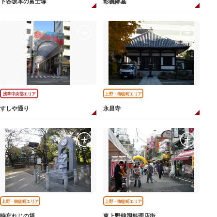
下谷坂本の富士塚
彰義隊墓
浅草中央部エリア
上野・御徒町エリア
すしや通り
永昌寺
上野・御徒町エリア
上野・御徒町エリア
時忘れじの塔
東上野韓国料理店街