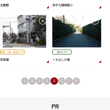
太皷館
谷中七福神詣り
根岸・入谷・金杉エリア
谷中エリア
宝泉湯
くちなしの道
1
2
3
4
5
6
7
8
PR