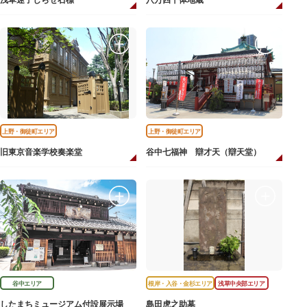
浅草迷子しらせ石標
八万四千体地蔵
上野・御徒町エリア
上野・御徒町エリア
旧東京音楽学校奏楽堂
谷中七福神 辯才天（辯天堂）
谷中エリア
根岸・入谷・金杉エリア
浅草中央部エリア
したまちミュージアム付設展示場
島田虎之助墓