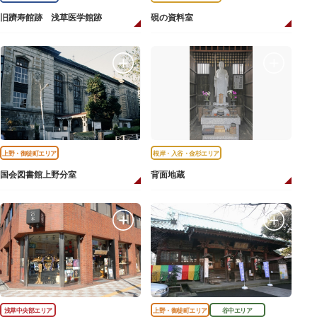
旧躋寿館跡 浅草医学館跡
硯の資料室
上野・御徒町エリア
根岸・入谷・金杉エリア
国会図書館上野分室
背面地蔵
浅草中央部エリア
上野・御徒町エリア
谷中エリア