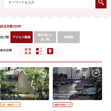
該当件数320件
現在地から
並び順
アクセス数順
更新順
近い順
表示切替
上野・御徒町エリア
浅草中央部エリア