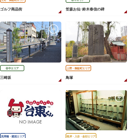
ゴルフ商品街
笠森お仙･鈴木春信の碑
谷中エリア
上野・御徒町エリア
三崎坂
鳥塚
浅草橋・蔵前エリア
根岸・入谷・金杉エリア