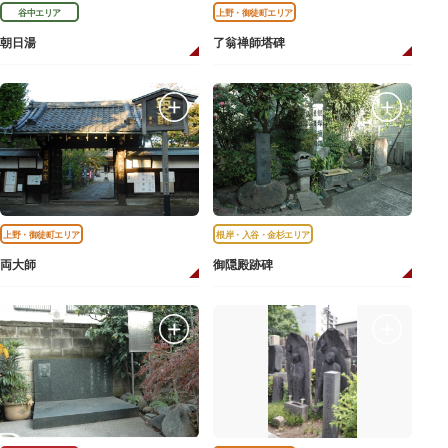
谷中エリア
上野・御徒町エリア
朝日湯
了翁禅師塔碑
上野・御徒町エリア
根岸・入谷・金杉エリア
両大師
御隠殿跡碑