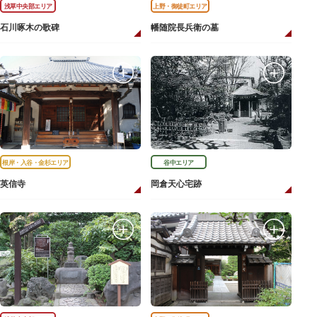
浅草中央部エリア
上野・御徒町エリア
石川啄木の歌碑
幡随院長兵衛の墓
根岸・入谷・金杉エリア
谷中エリア
英信寺
岡倉天心宅跡