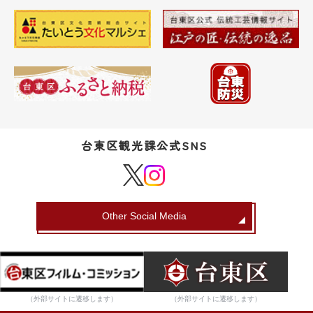
台東区観光課公式SNS
Other Social Media
（外部サイトに遷移します）
（外部サイトに遷移します）