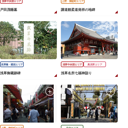
浅草中央部エリア
上野・御徒町エリア
戸田茂睡墓
講道館柔道発祥の地碑
浅草橋・蔵前エリア
浅草中央部エリア
奥浅草エリア
浅草御蔵跡碑
浅草名所七福神詣り
上野・御徒町エリア
谷中エリア