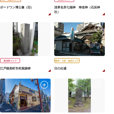
ボードワン博士像（旧）
浅草名所七福神 寿老神（石浜神
社）
奥浅草エリア
根岸・入谷・金杉エリア
江戸猿若町市村座跡碑
日の出湯