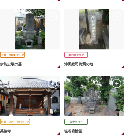
上野・御徒町エリア
奥浅草エリア
伊能忠敬の墓
沖田総司終焉の地
根岸・入谷・金杉エリア
谷中エリア
英信寺
塩谷宕陰墓