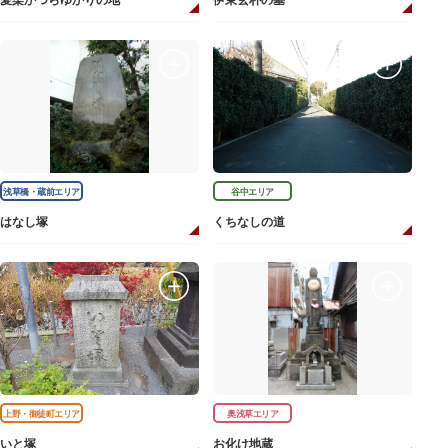
愛染かつらゆかりの地
伊東玄朴の墓
浅草橋・蔵前エリア
谷中エリア
はなし塚
くちなしの道
上野・御徒町エリア
奥浅草エリア
いと塚
お化け地蔵