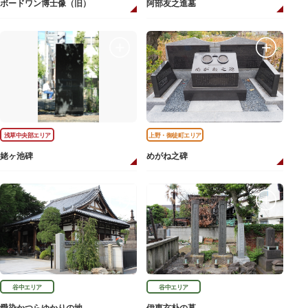
ボードワン博士像（旧）
阿部友之進墓
浅草中央部エリア
上野・御徒町エリア
姥ヶ池碑
めがね之碑
谷中エリア
谷中エリア