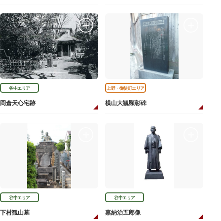
谷中エリア
上野・御徒町エリア
岡倉天心宅跡
横山大観顕彰碑
谷中エリア
谷中エリア
下村観山墓
嘉納治五郎像