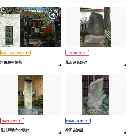
根岸・入谷・金杉エリア
奥浅草エリア
河東碧梧桐墓
花吉原名残碑
浅草中央部エリア
浅草橋・蔵前エリア
花川戸助六の歌碑
荷田在満墓