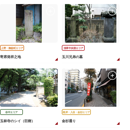
上野・御徒町エリア
浅草中央部エリア
寄席発祥之地
玉川兄弟の墓
谷中エリア
根岸・入谷・金杉エリア
玉林寺のシイ（巨樹）
金杉通り