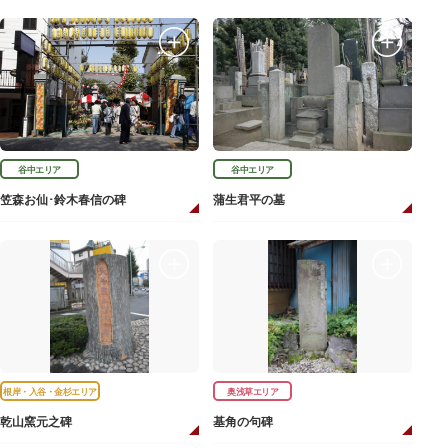
谷中エリア
谷中エリア
笠森お仙･鈴木春信の碑
蒲生君平の墓
根岸・入谷・金杉エリア
奥浅草エリア
乾山窯元之碑
基角の句碑