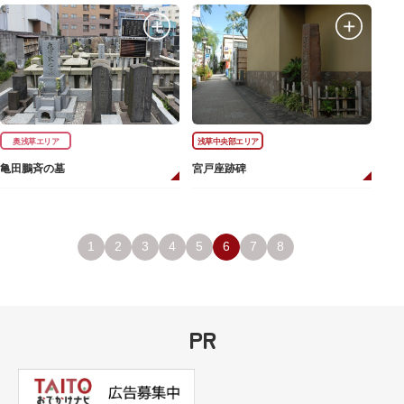
奥浅草エリア
浅草中央部エリア
亀田鵬斉の墓
宮戸座跡碑
1
2
3
4
5
6
7
8
PR