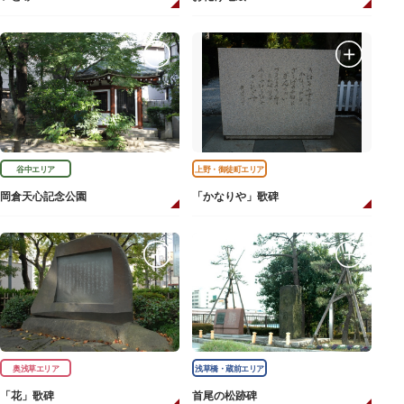
谷中エリア
上野・御徒町エリア
岡倉天心記念公園
「かなりや」歌碑
奥浅草エリア
浅草橋・蔵前エリア
「花」歌碑
首尾の松跡碑