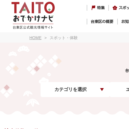
特集
スポ
台東区の概要
お知
HOME
スポット・体験
台
カテゴリを選択