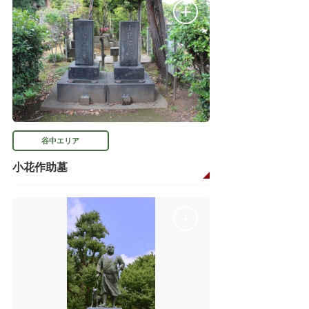
谷中エリア
小花作助墓