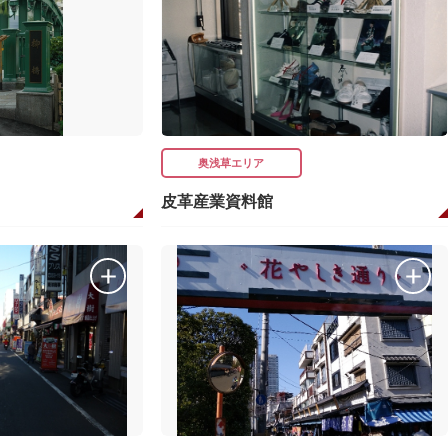
奥浅草エリア
皮革産業資料館