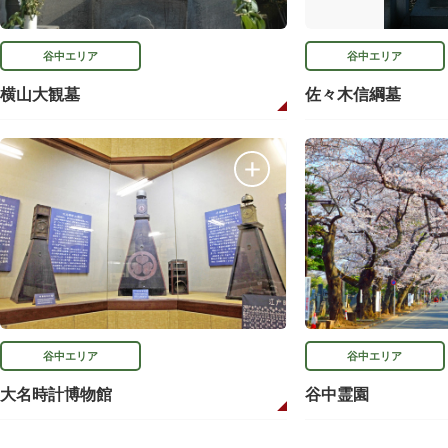
谷中エリア
谷中エリア
横山大観墓
佐々木信綱墓
谷中エリア
谷中エリア
大名時計博物館
谷中霊園