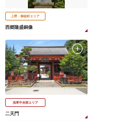
上野・御徒町エリア
西郷隆盛銅像
浅草中央部エリア
二天門