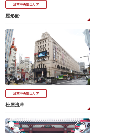
浅草中央部エリア
屋形船
浅草中央部エリア
松屋浅草