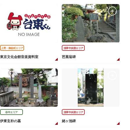
上野・御徒町エリア
浅草中央部エリア
東京文化会館音楽資料室
芭蕉翁碑
谷中エリア
浅草中央部エリア
伊東玄朴の墓
姥ヶ池碑