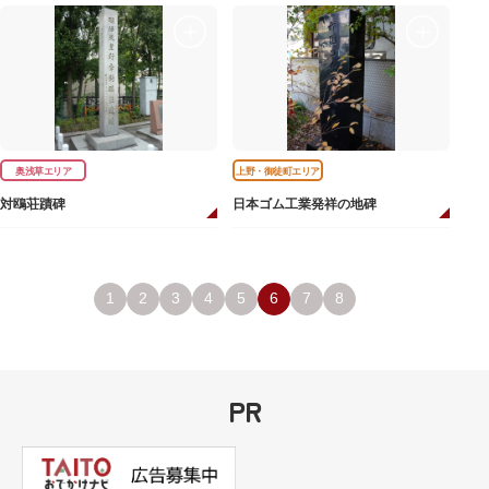
奥浅草エリア
上野・御徒町エリア
対鴎荘蹟碑
日本ゴム工業発祥の地碑
1
2
3
4
5
6
7
8
PR