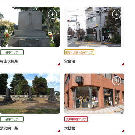
谷中エリア
根岸・入谷・金杉エリア
横山大観墓
宝泉湯
谷中エリア
浅草中央部エリア
渋沢栄一墓
太皷館