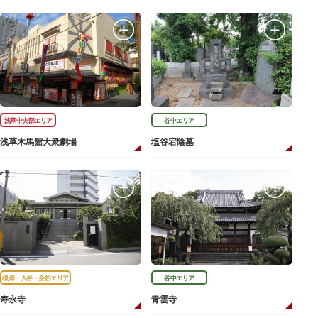
浅草中央部エリア
谷中エリア
浅草木馬館大衆劇場
塩谷宕陰墓
根岸・入谷・金杉エリア
谷中エリア
寿永寺
青雲寺