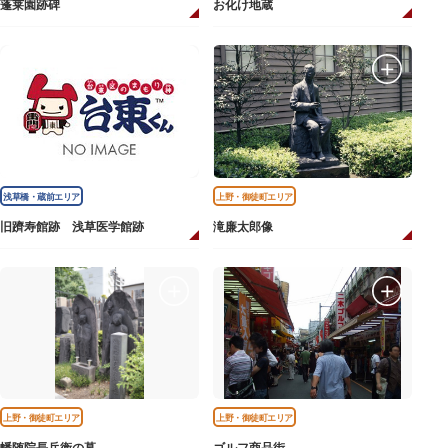
蓬莱園跡碑
お化け地蔵
浅草橋・蔵前エリア
上野・御徒町エリア
旧躋寿館跡 浅草医学館跡
滝廉太郎像
上野・御徒町エリア
上野・御徒町エリア