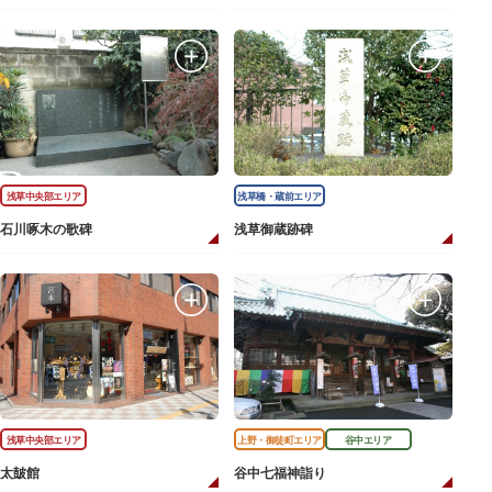
浅草中央部エリア
浅草橋・蔵前エリア
石川啄木の歌碑
浅草御蔵跡碑
浅草中央部エリア
上野・御徒町エリア
谷中エリア
太皷館
谷中七福神詣り