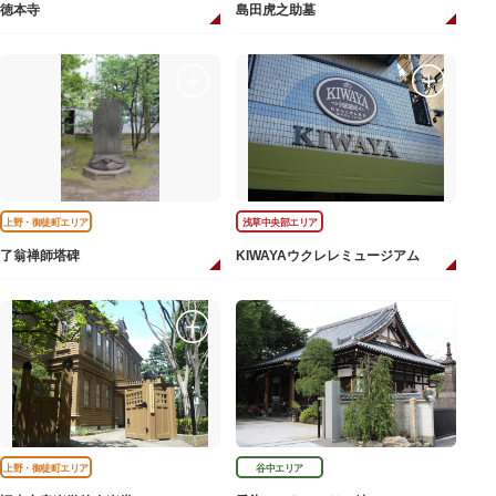
徳本寺
島田虎之助墓
上野・御徒町エリア
浅草中央部エリア
了翁禅師塔碑
KIWAYAウクレレミュージアム
上野・御徒町エリア
谷中エリア