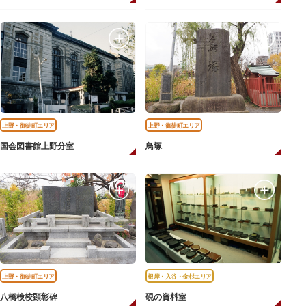
上野・御徒町エリア
上野・御徒町エリア
国会図書館上野分室
鳥塚
上野・御徒町エリア
根岸・入谷・金杉エリア
八橋検校顕彰碑
硯の資料室