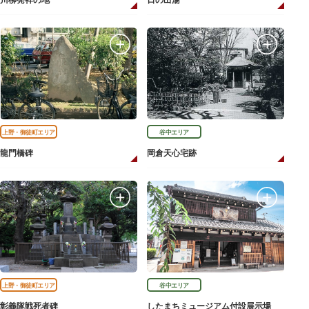
川柳発祥の地
日の出湯
上野・御徒町エリア
谷中エリア
龍門橋碑
岡倉天心宅跡
上野・御徒町エリア
谷中エリア
彰義隊戦死者碑
したまちミュージアム付設展示場