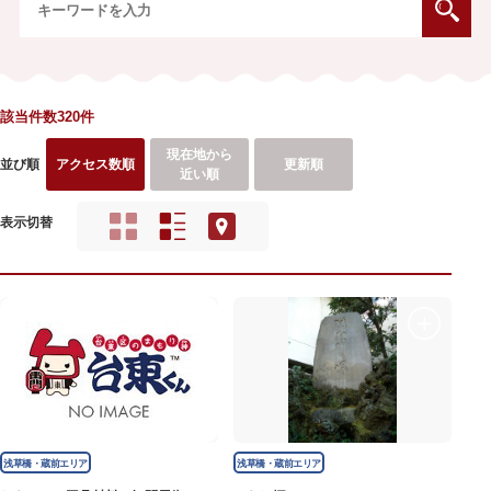
該当件数320件
現在地から
並び順
アクセス数順
更新順
近い順
表示切替
浅草橋・蔵前エリア
浅草橋・蔵前エリア