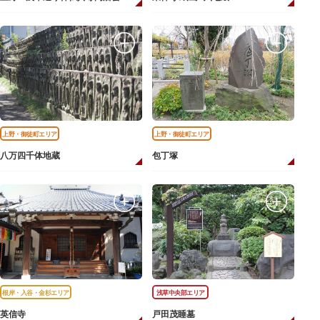
上野・御徒町エリア
上野・御徒町エリア
八万四千体地蔵
包丁塚
根岸・入谷・金杉エリア
浅草中央部エリア
英信寺
戸田茂睡墓