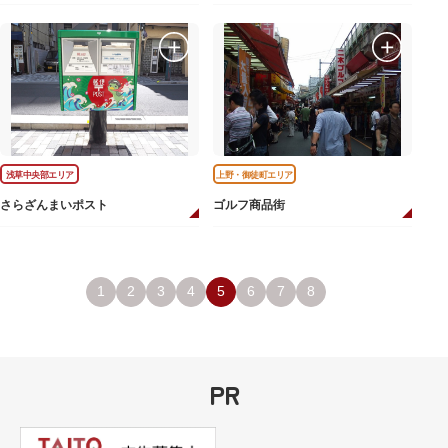
浅草中央部エリア
上野・御徒町エリア
さらざんまいポスト
ゴルフ商品街
1
2
3
4
5
6
7
8
PR