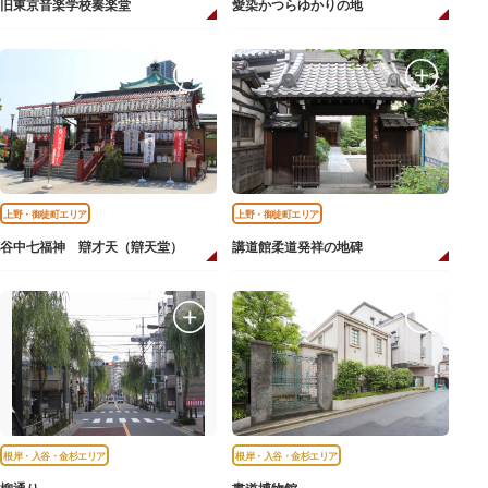
旧東京音楽学校奏楽堂
愛染かつらゆかりの地
上野・御徒町エリア
上野・御徒町エリア
谷中七福神 辯才天（辯天堂）
講道館柔道発祥の地碑
根岸・入谷・金杉エリア
根岸・入谷・金杉エリア