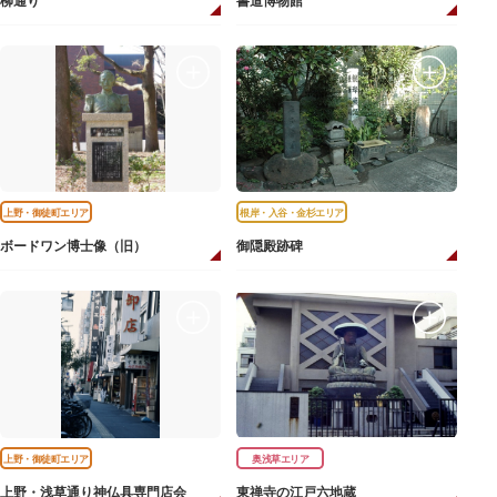
柳通り
書道博物館
上野・御徒町エリア
根岸・入谷・金杉エリア
ボードワン博士像（旧）
御隠殿跡碑
上野・御徒町エリア
奥浅草エリア
上野・浅草通り神仏具専門店会
東禅寺の江戸六地蔵