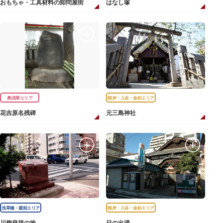
おもちゃ・工具材料の卸問屋街
はなし塚
奥浅草エリア
根岸・入谷・金杉エリア
花吉原名残碑
元三島神社
浅草橋・蔵前エリア
根岸・入谷・金杉エリア