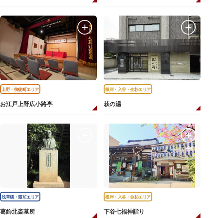
上野・御徒町エリア
根岸・入谷・金杉エリア
お江戸上野広小路亭
萩の湯
浅草橋・蔵前エリア
根岸・入谷・金杉エリア
葛飾北斎墓所
下谷七福神詣り