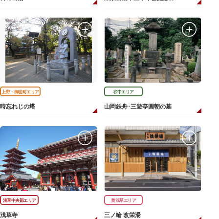
上野・御徒町エリア
谷中エリア
時忘れじの塔
山岡鉄舟･三遊亭圓朝の墓
浅草中央部エリア
奥浅草エリア
浅草寺
三ノ輪 改栄湯