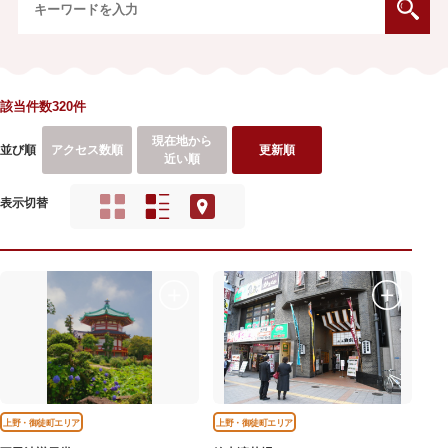
該当件数320件
現在地から
並び順
アクセス数順
更新順
近い順
表示切替
上野・御徒町エリア
上野・御徒町エリア