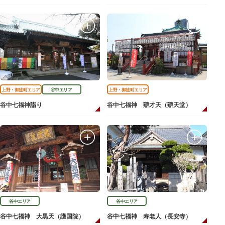
上野・御徒町エリア
谷中エリア
上野・御徒町エリア
谷中七福神詣り
谷中七福神 辯才天（辯天堂）
谷中エリア
谷中エリア
谷中七福神 大黒天（護国院）
谷中七福神 寿老人（長安寺）