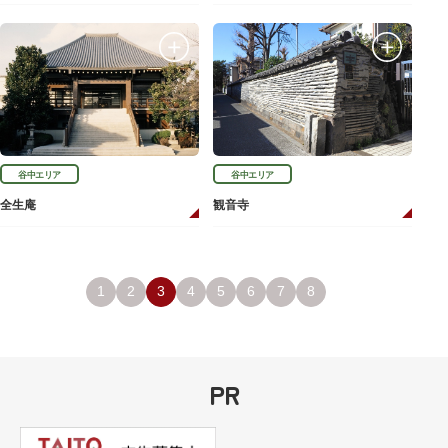
谷中エリア
谷中エリア
全生庵
観音寺
1
2
3
4
5
6
7
8
PR