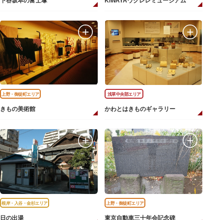
下谷坂本の富士塚
KIWAYAウクレレミュージアム
上野・御徒町エリア
浅草中央部エリア
きもの美術館
かわとはきものギャラリー
根岸・入谷・金杉エリア
上野・御徒町エリア
日の出湯
東京自動車三十年会記念碑