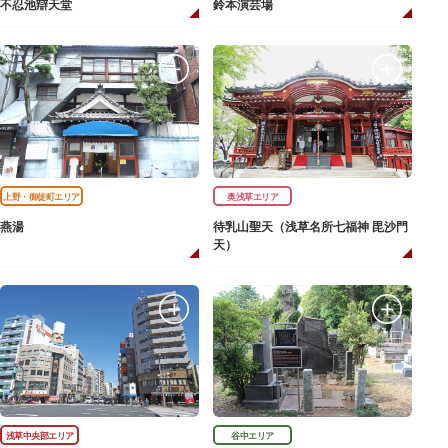
不忍池辯天堂
鈴本演芸場
上野・御徒町エリア
奥浅草エリア
燕湯
待乳山聖天（浅草名所七福神 毘沙門
天）
浅草中央部エリア
谷中エリア