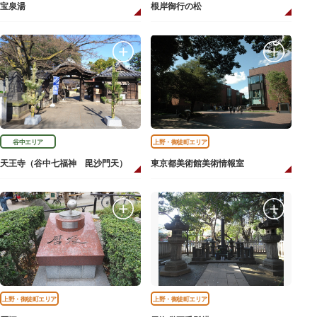
宝泉湯
根岸御行の松
谷中エリア
上野・御徒町エリア
天王寺（谷中七福神 毘沙門天）
東京都美術館美術情報室
上野・御徒町エリア
上野・御徒町エリア