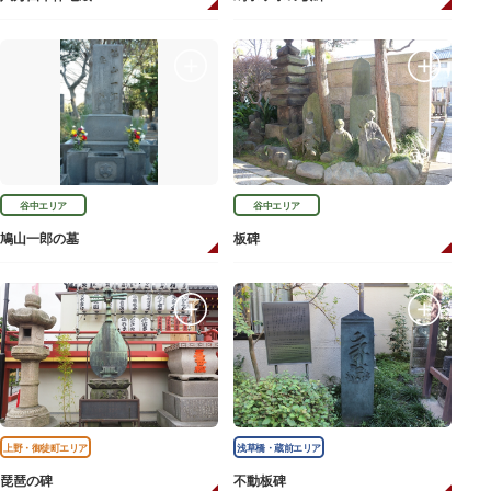
谷中エリア
谷中エリア
鳩山一郎の墓
板碑
上野・御徒町エリア
浅草橋・蔵前エリア
琵琶の碑
不動板碑