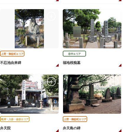
上野・御徒町エリア
谷中エリア
不忍池由来碑
福地桜痴墓
根岸・入谷・金杉エリア
上野・御徒町エリア
弁天院
弁天島の碑