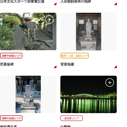
日本文化スポーツ栄誉賞広場
入谷朝顔発祥の地碑
浅草中央部エリア
根岸・入谷・金杉エリア
芭蕉翁碑
背面地蔵
浅草中央部エリア
奥浅草エリア