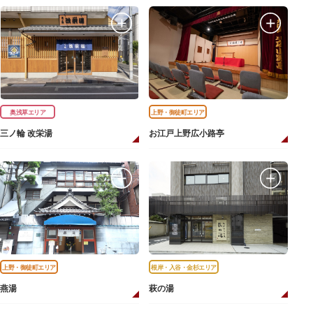
奥浅草エリア
上野・御徒町エリア
三ノ輪 改栄湯
お江戸上野広小路亭
上野・御徒町エリア
根岸・入谷・金杉エリア
燕湯
萩の湯