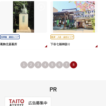
浅草橋・蔵前エリア
根岸・入谷・金杉エリア
葛飾北斎墓所
下谷七福神詣り
1
2
3
4
5
6
7
8
PR