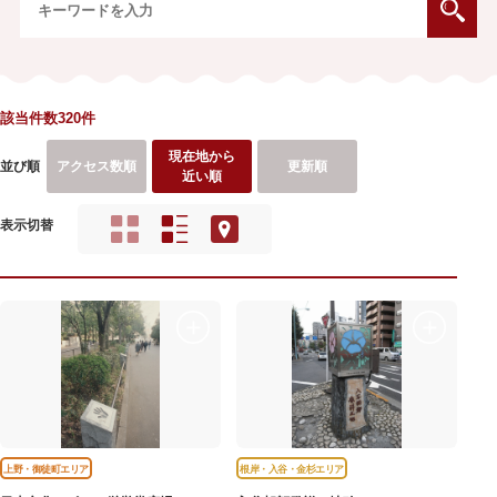
該当件数320件
現在地から
並び順
アクセス数順
更新順
近い順
表示切替
上野・御徒町エリア
根岸・入谷・金杉エリア