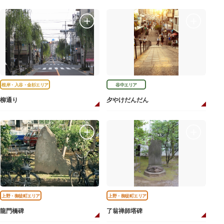
根岸・入谷・金杉エリア
谷中エリア
柳通り
夕やけだんだん
上野・御徒町エリア
上野・御徒町エリア
龍門橋碑
了翁禅師塔碑