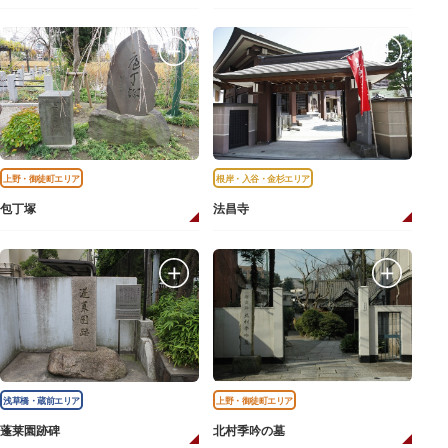
上野・御徒町エリア
根岸・入谷・金杉エリア
包丁塚
法昌寺
浅草橋・蔵前エリア
上野・御徒町エリア
蓬莱園跡碑
北村季吟の墓