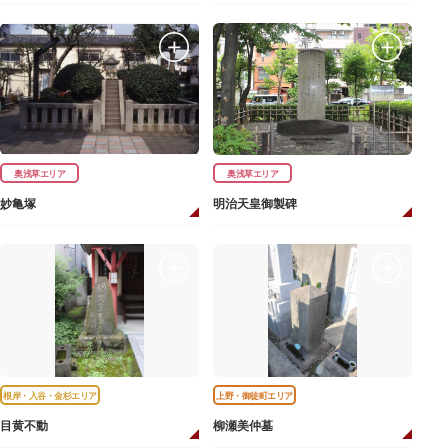
奥浅草エリア
奥浅草エリア
妙亀塚
明治天皇御製碑
根岸・入谷・金杉エリア
上野・御徒町エリア
目黄不動
柳瀬美仲墓