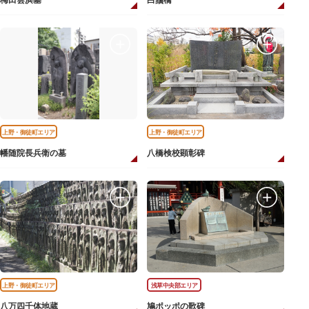
梅田雲浜墓
白鬚橋
上野・御徒町エリア
上野・御徒町エリア
幡随院長兵衛の墓
八橋検校顕彰碑
上野・御徒町エリア
浅草中央部エリア
八万四千体地蔵
鳩ポッポの歌碑