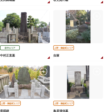
太田錦城墓
谷文晁の墓
谷中エリア
上野・御徒町エリア
中村正直墓
虫塚
上野・御徒町エリア
上野・御徒町エリア
長唄碑
鳥居清信墓