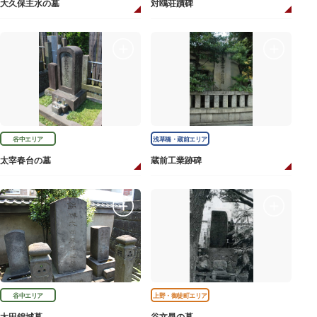
大久保主水の墓
対鴎荘蹟碑
谷中エリア
浅草橋・蔵前エリア
太宰春台の墓
蔵前工業跡碑
谷中エリア
上野・御徒町エリア