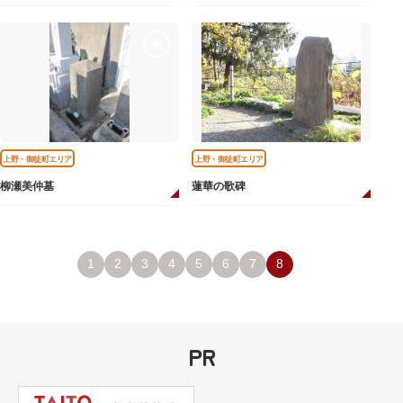
上野・御徒町エリア
上野・御徒町エリア
柳瀬美仲墓
蓮華の歌碑
1
2
3
4
5
6
7
8
PR