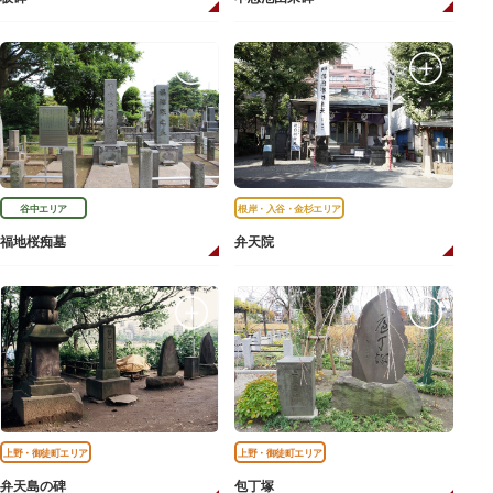
谷中エリア
根岸・入谷・金杉エリア
福地桜痴墓
弁天院
上野・御徒町エリア
上野・御徒町エリア
弁天島の碑
包丁塚