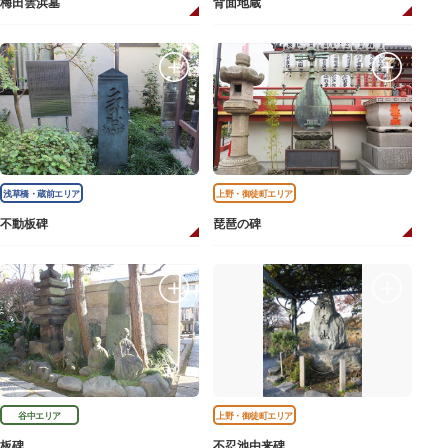
梅田雲浜墓
背面地蔵
浅草橋・蔵前エリア
上野・御徒町エリア
不動板碑
琵琶の碑
谷中エリア
上野・御徒町エリア
板碑
不忍池由来碑