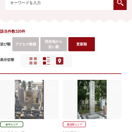
該当件数320件
現在地から
並び順
アクセス数順
更新順
近い順
表示切替
谷中エリア
奥浅草エリア