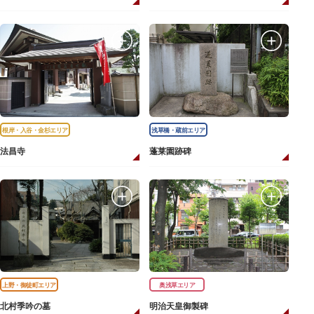
根岸・入谷・金杉エリア
浅草橋・蔵前エリア
法昌寺
蓬莱園跡碑
上野・御徒町エリア
奥浅草エリア
北村季吟の墓
明治天皇御製碑