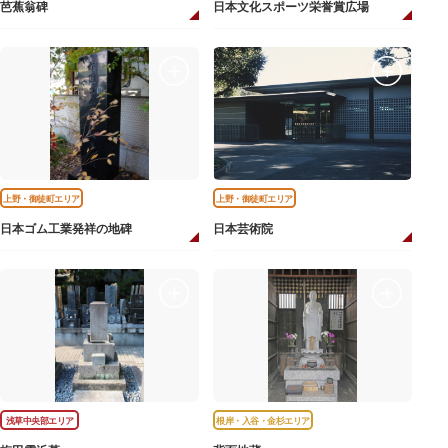
芭蕉翁碑
日本文化スポーツ栄誉賞広場
上野・御徒町エリア
上野・御徒町エリア
日本ゴム工業発祥の地碑
日本芸術院
浅草中央部エリア
根岸・入谷・金杉エリア