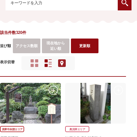
該当件数320件
現在地から
並び順
アクセス数順
更新順
近い順
表示切替
浅草中央部エリア
奥浅草エリア