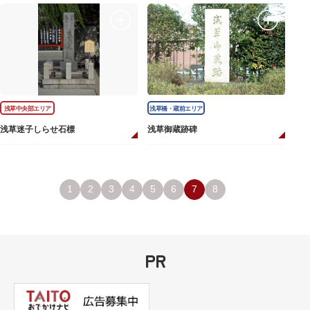
浅草中央部エリア
浅草橋・蔵前エリア
浅草迷子しらせ石標
浅草御蔵跡碑
1
2
3
4
5
6
7
8
PR