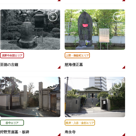
浅草中央部エリア
上野・御徒町エリア
至徳の古鐘
慈海僧正墓
谷中エリア
根岸・入谷・金杉エリア
狩野芳崖墓・板碑
寿永寺