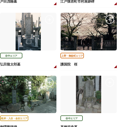
戸田茂睡墓
江戸猿若町市村座跡碑
谷中エリア
上野・御徒町エリア
弘田龍太郎墓
護国院 桜
根岸・入谷・金杉エリア
谷中エリア