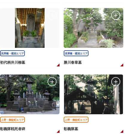
浅草橋・蔵前エリア
浅草橋・蔵前エリア
初代柄井川柳墓
勝川春章墓
上野・御徒町エリア
上野・御徒町エリア
彰義隊戦死者碑
彰義隊墓