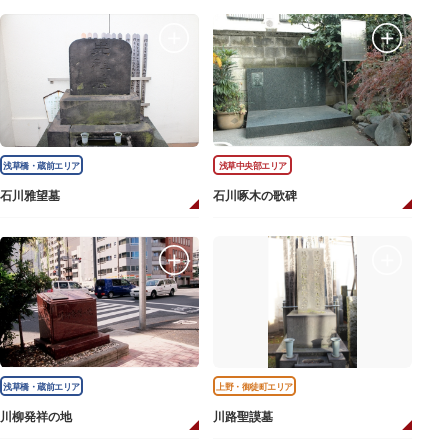
浅草橋・蔵前エリア
浅草中央部エリア
石川雅望墓
石川啄木の歌碑
浅草橋・蔵前エリア
上野・御徒町エリア
川柳発祥の地
川路聖謨墓