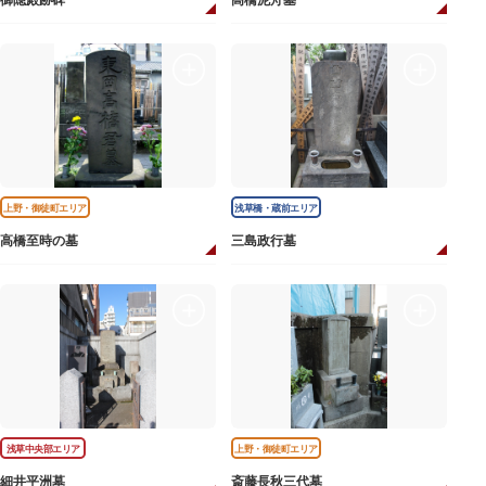
御隠殿跡碑
高橋泥舟墓
上野・御徒町エリア
浅草橋・蔵前エリア
高橋至時の墓
三島政行墓
浅草中央部エリア
上野・御徒町エリア
細井平洲墓
斎藤長秋三代墓