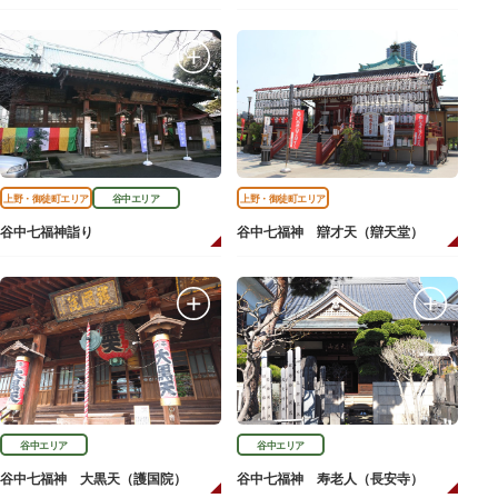
上野・御徒町エリア
谷中エリア
上野・御徒町エリア
谷中七福神詣り
谷中七福神 辯才天（辯天堂）
谷中エリア
谷中エリア
谷中七福神 大黒天（護国院）
谷中七福神 寿老人（長安寺）