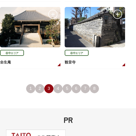
谷中エリア
谷中エリア
全生庵
観音寺
1
2
3
4
5
6
7
8
PR