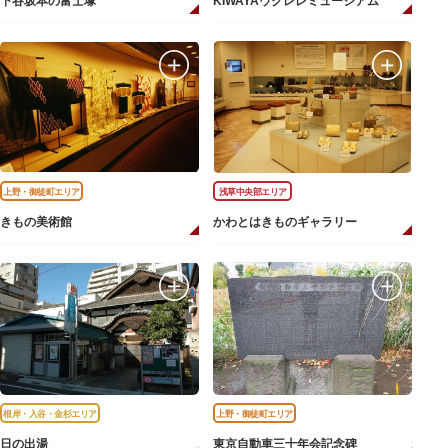
下谷坂本の富士塚
KIWAYAウクレレミュージアム
上野・御徒町エリア
浅草中央部エリア
きもの美術館
かわとはきものギャラリー
根岸・入谷・金杉エリア
上野・御徒町エリア
日の出湯
東京自動車三十年会記念碑