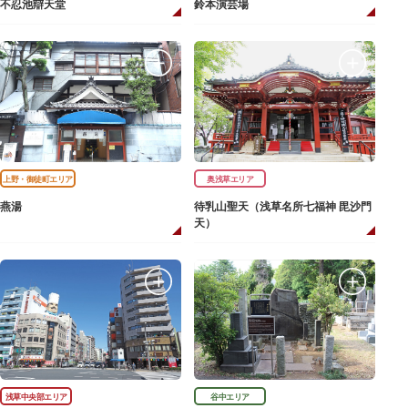
不忍池辯天堂
鈴本演芸場
上野・御徒町エリア
奥浅草エリア
燕湯
待乳山聖天（浅草名所七福神 毘沙門
天）
浅草中央部エリア
谷中エリア