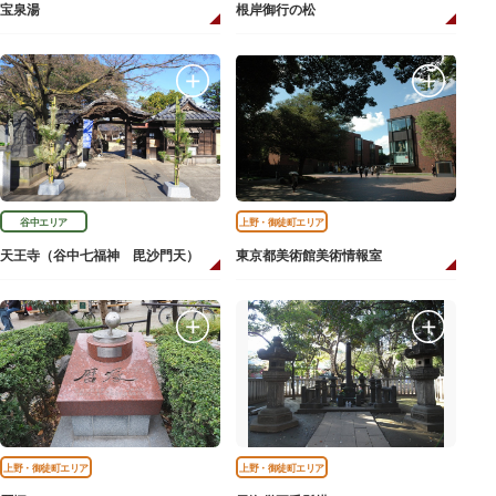
宝泉湯
根岸御行の松
谷中エリア
上野・御徒町エリア
天王寺（谷中七福神 毘沙門天）
東京都美術館美術情報室
上野・御徒町エリア
上野・御徒町エリア