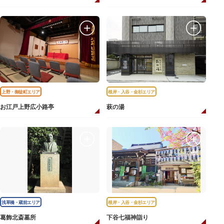
上野・御徒町エリア
根岸・入谷・金杉エリア
お江戸上野広小路亭
萩の湯
浅草橋・蔵前エリア
根岸・入谷・金杉エリア
葛飾北斎墓所
下谷七福神詣り