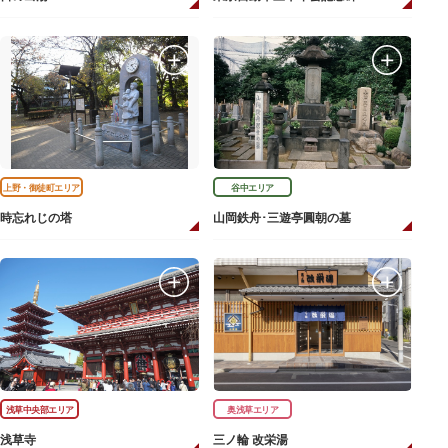
上野・御徒町エリア
谷中エリア
時忘れじの塔
山岡鉄舟･三遊亭圓朝の墓
浅草中央部エリア
奥浅草エリア
浅草寺
三ノ輪 改栄湯