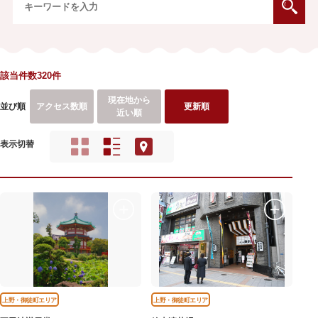
該当件数320件
現在地から
並び順
アクセス数順
更新順
近い順
表示切替
上野・御徒町エリア
上野・御徒町エリア