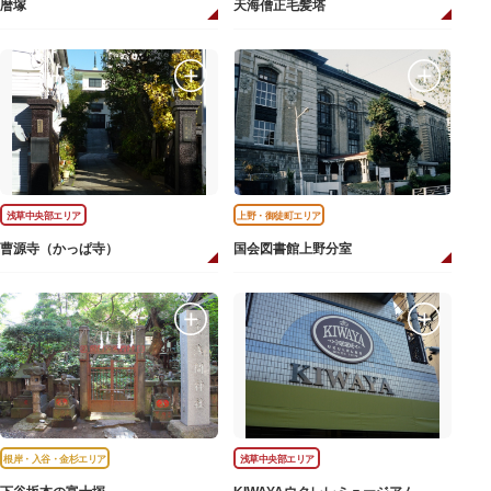
暦塚
天海僧正毛髪塔
浅草中央部エリア
上野・御徒町エリア
曹源寺（かっぱ寺）
国会図書館上野分室
根岸・入谷・金杉エリア
浅草中央部エリア