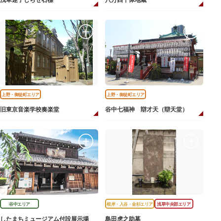
浅草迷子しらせ石標
八万四千体地蔵
上野・御徒町エリア
上野・御徒町エリア
旧東京音楽学校奏楽堂
谷中七福神 辯才天（辯天堂）
谷中エリア
根岸・入谷・金杉エリア
浅草中央部エリア
したまちミュージアム付設展示場
島田虎之助墓