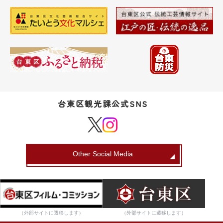
台東区観光課公式SNS
Other Social Media
（外部サイトに遷移します）
（外部サイトに遷移します）