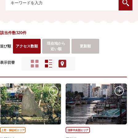
該当件数320件
現在地から
並び順
アクセス数順
更新順
近い順
表示切替
上野・御徒町エリア
浅草中央部エリア