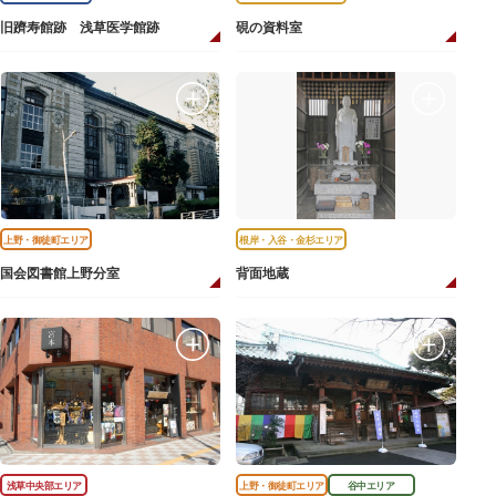
旧躋寿館跡 浅草医学館跡
硯の資料室
上野・御徒町エリア
根岸・入谷・金杉エリア
国会図書館上野分室
背面地蔵
浅草中央部エリア
上野・御徒町エリア
谷中エリア