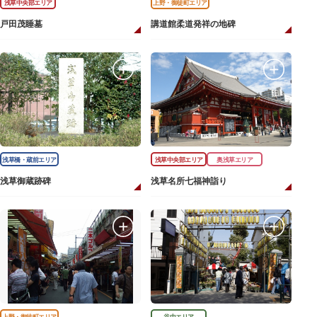
浅草中央部エリア
上野・御徒町エリア
戸田茂睡墓
講道館柔道発祥の地碑
浅草橋・蔵前エリア
浅草中央部エリア
奥浅草エリア
浅草御蔵跡碑
浅草名所七福神詣り
上野・御徒町エリア
谷中エリア