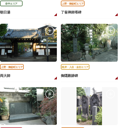
谷中エリア
上野・御徒町エリア
朝日湯
了翁禅師塔碑
上野・御徒町エリア
根岸・入谷・金杉エリア
両大師
御隠殿跡碑