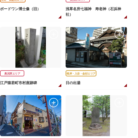
ボードワン博士像（旧）
浅草名所七福神 寿老神（石浜神
社）
奥浅草エリア
根岸・入谷・金杉エリア
江戸猿若町市村座跡碑
日の出湯