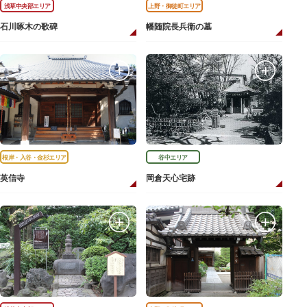
浅草中央部エリア
上野・御徒町エリア
石川啄木の歌碑
幡随院長兵衛の墓
根岸・入谷・金杉エリア
谷中エリア
英信寺
岡倉天心宅跡