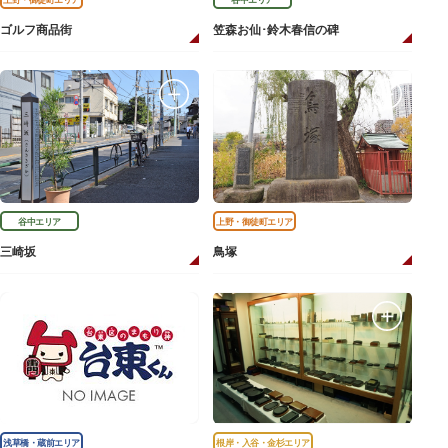
ゴルフ商品街
笠森お仙･鈴木春信の碑
谷中エリア
上野・御徒町エリア
三崎坂
鳥塚
浅草橋・蔵前エリア
根岸・入谷・金杉エリア