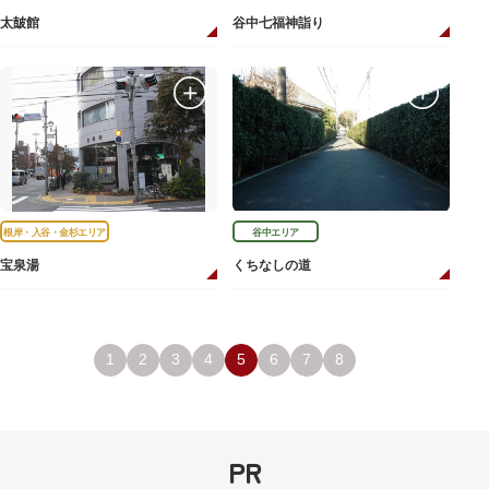
太皷館
谷中七福神詣り
根岸・入谷・金杉エリア
谷中エリア
宝泉湯
くちなしの道
1
2
3
4
5
6
7
8
PR