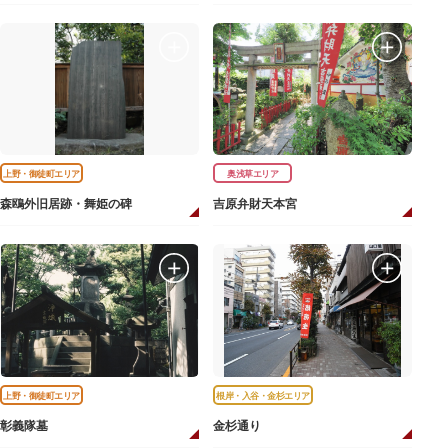
上野・御徒町エリア
奥浅草エリア
森鴎外旧居跡・舞姫の碑
吉原弁財天本宮
上野・御徒町エリア
根岸・入谷・金杉エリア
彰義隊墓
金杉通り