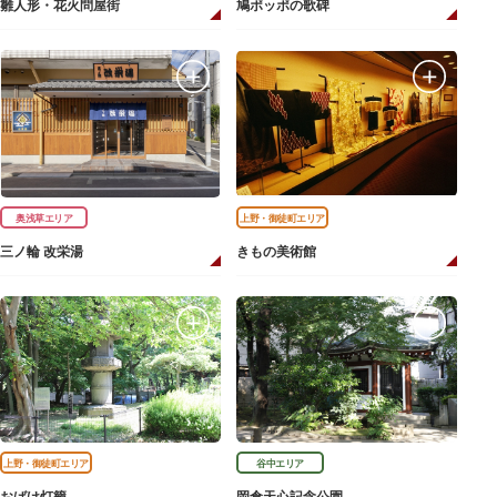
雛人形・花火問屋街
鳩ポッポの歌碑
奥浅草エリア
上野・御徒町エリア
三ノ輪 改栄湯
きもの美術館
上野・御徒町エリア
谷中エリア