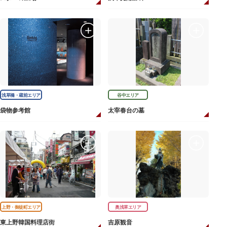
浅草橋・蔵前エリア
谷中エリア
袋物参考館
太宰春台の墓
上野・御徒町エリア
奥浅草エリア
東上野韓国料理店街
吉原観音