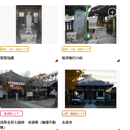
根岸・入谷・金杉エリア
根岸・入谷・金杉エリア
背面地蔵
根岸御行の松
奥浅草エリア
上野・御徒町エリア
浅草名所七福神 布袋尊（橋場不動
永昌寺
尊）