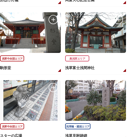
おばけ灯籠
岡倉天心記念公園
浅草中央部エリア
奥浅草エリア
駒形堂
浅草富士浅間神社
浅草中央部エリア
浅草橋・蔵前エリア
スターの広場
浅草見附跡碑