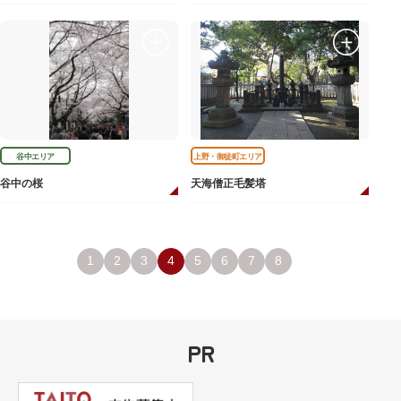
谷中エリア
上野・御徒町エリア
谷中の桜
天海僧正毛髪塔
1
2
3
4
5
6
7
8
PR