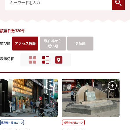
該当件数320件
現在地から
並び順
アクセス数順
更新順
近い順
表示切替
浅草橋・蔵前エリア
浅草中央部エリア