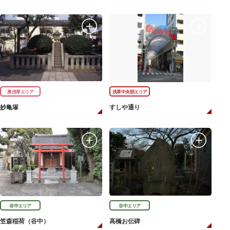
奥浅草エリア
浅草中央部エリア
妙亀塚
すしや通り
谷中エリア
谷中エリア
笠森稲荷（谷中）
高橋お伝碑