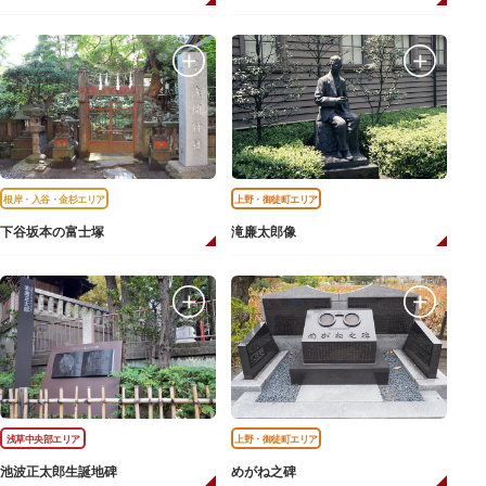
根岸・入谷・金杉エリア
上野・御徒町エリア
下谷坂本の富士塚
滝廉太郎像
浅草中央部エリア
上野・御徒町エリア
池波正太郎生誕地碑
めがね之碑