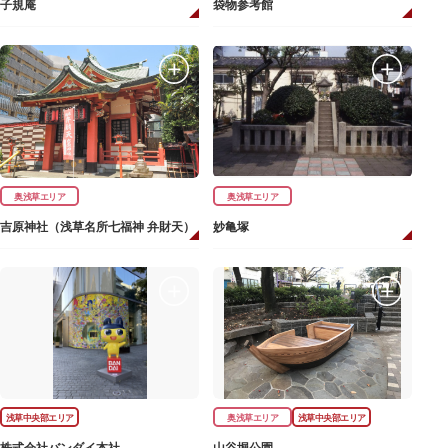
子規庵
袋物参考館
奥浅草エリア
奥浅草エリア
吉原神社（浅草名所七福神 弁財天）
妙亀塚
浅草中央部エリア
奥浅草エリア
浅草中央部エリア