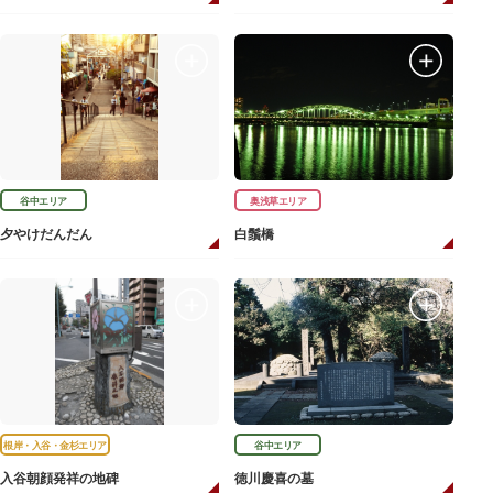
谷中エリア
奥浅草エリア
夕やけだんだん
白鬚橋
根岸・入谷・金杉エリア
谷中エリア
入谷朝顔発祥の地碑
徳川慶喜の墓