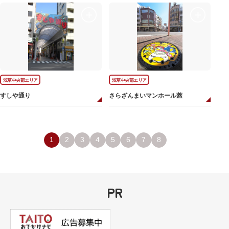
浅草中央部エリア
浅草中央部エリア
すしや通り
さらざんまいマンホール蓋
1
2
3
4
5
6
7
8
PR