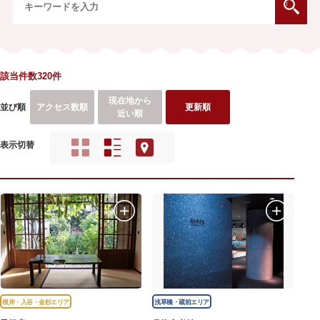
該当件数320件
現在地から
並び順
アクセス数順
更新順
近い順
表示切替
根岸・入谷・金杉エリア
浅草橋・蔵前エリア