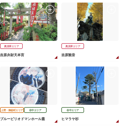
奥浅草エリア
奥浅草エリア
吉原弁財天本宮
吉原観音
上野・御徒町エリア
谷中エリア
谷中エリア
ブルーピリオドマンホール蓋
ヒマラヤ杉