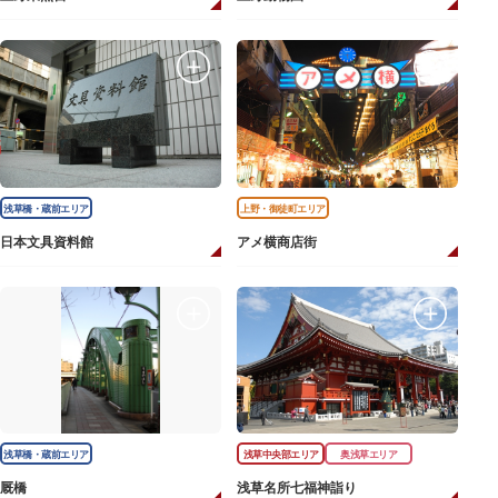
浅草橋・蔵前エリア
上野・御徒町エリア
日本文具資料館
アメ横商店街
浅草橋・蔵前エリア
浅草中央部エリア
奥浅草エリア
厩橋
浅草名所七福神詣り