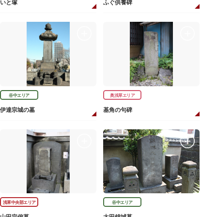
いと塚
ふぐ供養碑
谷中エリア
奥浅草エリア
伊達宗城の墓
基角の句碑
浅草中央部エリア
谷中エリア