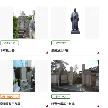
谷中エリア
谷中エリア
下村観山墓
嘉納治五郎像
上野・御徒町エリア
谷中エリア
斎藤長秋三代墓
狩野芳崖墓・板碑