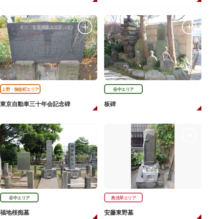
上野・御徒町エリア
谷中エリア
東京自動車三十年会記念碑
板碑
谷中エリア
奥浅草エリア
福地桜痴墓
安藤東野墓