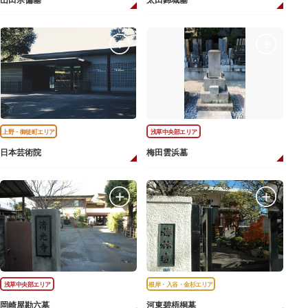
山田宗偏墓
太田錦城墓
上野・御徒町エリア
浅草中央部エリア
日本芸術院
梅田雲浜墓
浅草中央部エリア
根岸・入谷・金杉エリア
岡崎屋勘六墓
河東碧梧桐墓