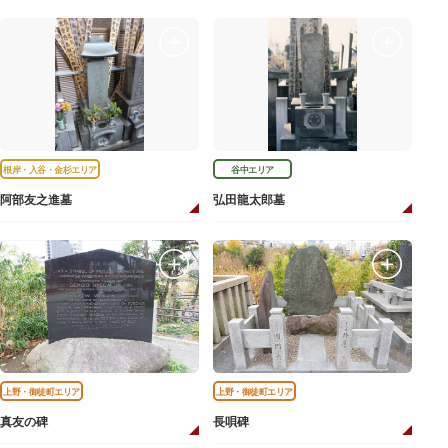
根岸・入谷・金杉エリア
谷中エリア
阿部友之進墓
弘田龍太郎墓
上野・御徒町エリア
上野・御徒町エリア
真友の碑
長唄碑