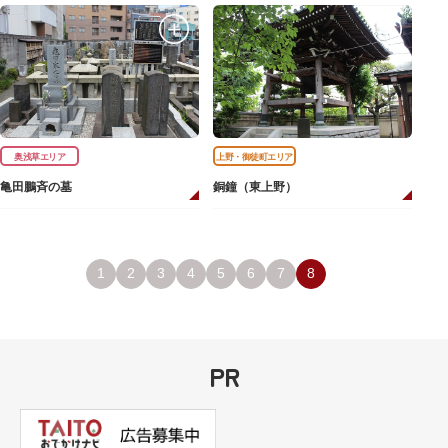
奥浅草エリア
上野・御徒町エリア
亀田鵬斉の墓
銅鐘（東上野）
1
2
3
4
5
6
7
8
PR