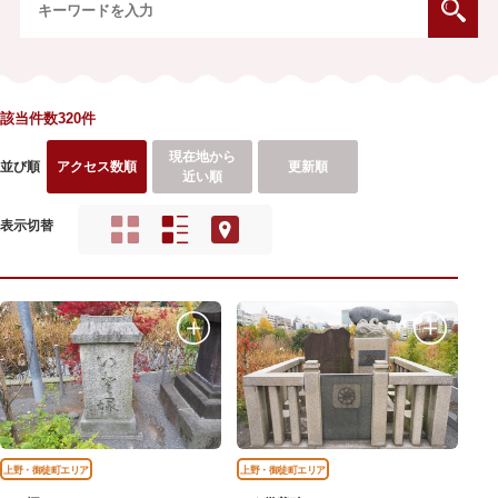
該当件数320件
現在地から
並び順
アクセス数順
更新順
近い順
表示切替
上野・御徒町エリア
上野・御徒町エリア