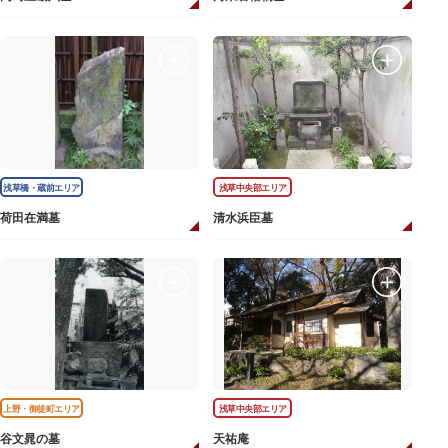
浅草橋・蔵前エリア
浅草中央部エリア
荷田在満墓
清水浜臣墓
上野・御徒町エリア
浅草中央部エリア
谷文晁の墓
天祐庵