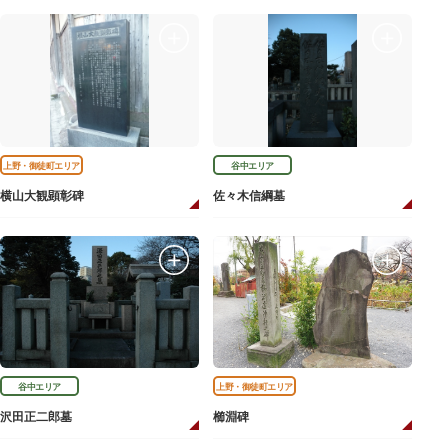
上野・御徒町エリア
谷中エリア
横山大観顕彰碑
佐々木信綱墓
谷中エリア
上野・御徒町エリア
沢田正二郎墓
櫛淵碑