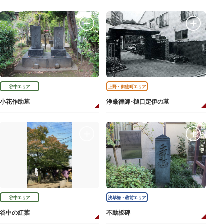
谷中エリア
上野・御徒町エリア
小花作助墓
浄厳律師･樋口定伊の墓
谷中エリア
浅草橋・蔵前エリア
谷中の紅葉
不動板碑