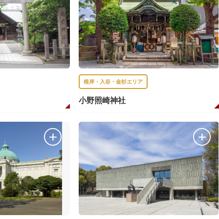
根岸・入谷・金杉エリア
小野照崎神社