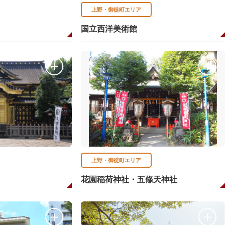
上野・御徒町エリア
国立西洋美術館
上野・御徒町エリア
花園稲荷神社・五條天神社