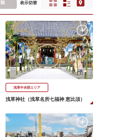
新順
表示切替
浅草中央部エリア
浅草神社（浅草名所七福神 恵比須）