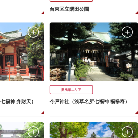
台東区立隅田公園
奥浅草エリア
七福神 弁財天）
今戸神社（浅草名所七福神 福禄寿）