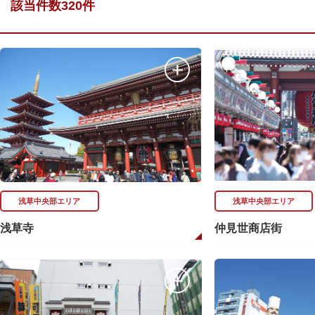
該当件数320件
浅草中央部エリア
浅草中央部エリア
浅草寺
仲見世商店街