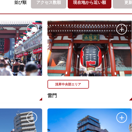
並び順
アクセス数順
現在地から
近い順
更
浅草中央部エリア
雷門