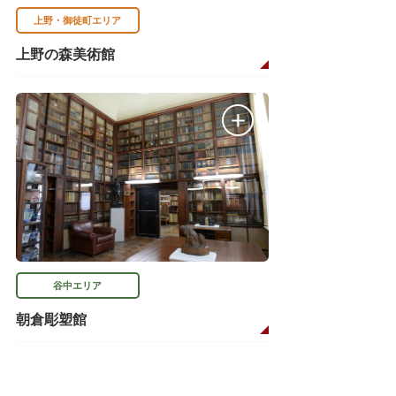
上野・御徒町エリア
上野の森美術館
谷中エリア
朝倉彫塑館