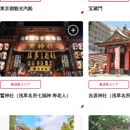
東京都観光汽船
宝蔵門
奥浅草エリア
奥浅草エリア
鷲神社（浅草名所七福神 寿老人）
吉原神社（浅草名所