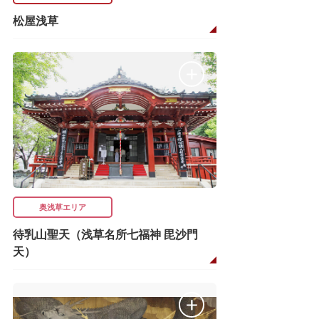
松屋浅草
奥浅草エリア
待乳山聖天（浅草名所七福神 毘沙門
天）