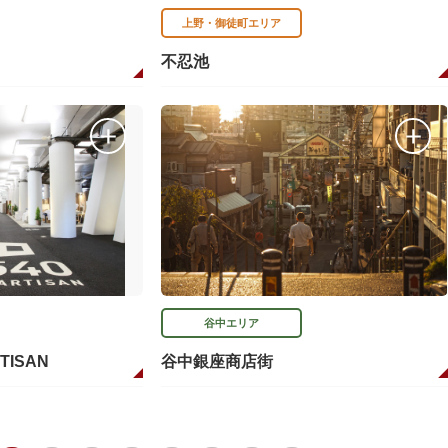
上野・御徒町エリア
不忍池
谷中エリア
RTISAN
谷中銀座商店街