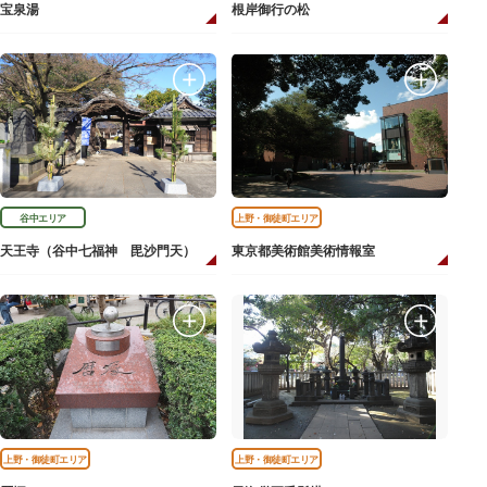
宝泉湯
根岸御行の松
谷中エリア
上野・御徒町エリア
天王寺（谷中七福神 毘沙門天）
東京都美術館美術情報室
上野・御徒町エリア
上野・御徒町エリア