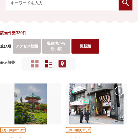
該当件数320件
現在地から
並び順
アクセス数順
更新順
近い順
表示切替
上野・御徒町エリア
上野・御徒町エリア