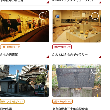
下谷坂本の富士塚
KIWAYAウクレレミュージアム
上野・御徒町エリア
浅草中央部エリア
きもの美術館
かわとはきものギャラリー
根岸・入谷・金杉エリア
上野・御徒町エリア
日の出湯
東京自動車三十年会記念碑