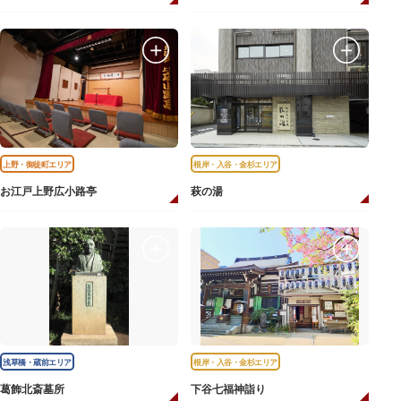
上野・御徒町エリア
根岸・入谷・金杉エリア
お江戸上野広小路亭
萩の湯
浅草橋・蔵前エリア
根岸・入谷・金杉エリア
葛飾北斎墓所
下谷七福神詣り