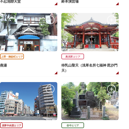
不忍池辯天堂
鈴本演芸場
上野・御徒町エリア
奥浅草エリア
燕湯
待乳山聖天（浅草名所七福神 毘沙門
天）
浅草中央部エリア
谷中エリア