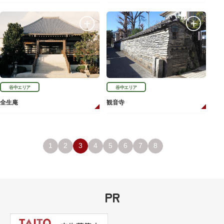
谷中エリア
谷中エリア
全生庵
観音寺
1
2
3
4
5
6
7
8
PR