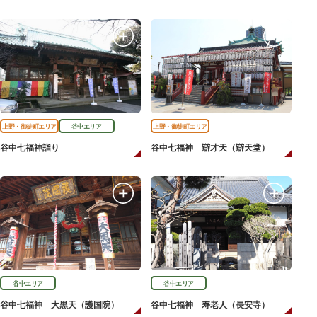
上野・御徒町エリア
谷中エリア
上野・御徒町エリア
谷中七福神詣り
谷中七福神 辯才天（辯天堂）
谷中エリア
谷中エリア
谷中七福神 大黒天（護国院）
谷中七福神 寿老人（長安寺）