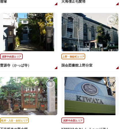
暦塚
天海僧正毛髪塔
浅草中央部エリア
上野・御徒町エリア
曹源寺（かっぱ寺）
国会図書館上野分室
根岸・入谷・金杉エリア
浅草中央部エリア