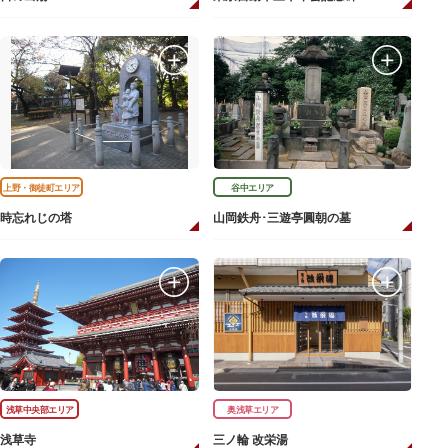
上野・御徒町エリア
谷中エリア
時忘れじの塔
山岡鉄舟･三遊亭圓朝の墓
浅草中央部エリア
奥浅草エリア
浅草寺
三ノ輪 改栄湯