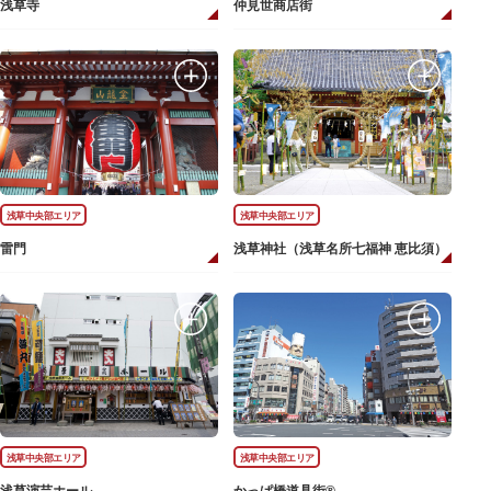
浅草寺
仲見世商店街
浅草中央部エリア
浅草中央部エリア
雷門
浅草神社（浅草名所七福神 恵比須）
浅草中央部エリア
浅草中央部エリア