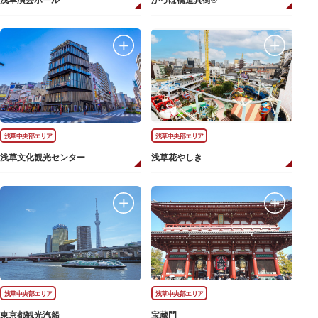
浅草演芸ホール
かっぱ橋道具街®
浅草中央部エリア
浅草中央部エリア
浅草文化観光センター
浅草花やしき
浅草中央部エリア
浅草中央部エリア
東京都観光汽船
宝蔵門