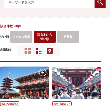
該当件数320件
現在地から
並び順
アクセス数順
更新順
近い順
表示切替
浅草中央部エリア
浅草中央部エリア