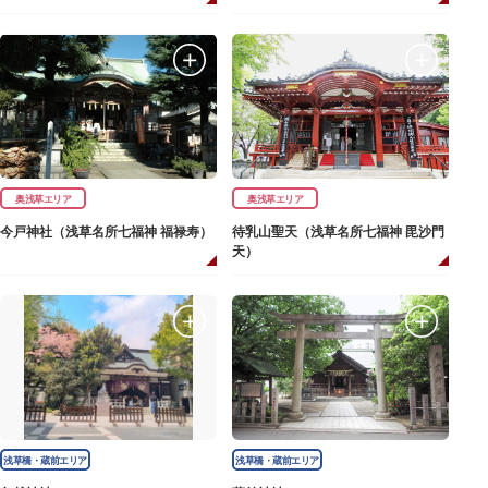
奥浅草エリア
奥浅草エリア
今戸神社（浅草名所七福神 福禄寿）
待乳山聖天（浅草名所七福神 毘沙門
天）
浅草橋・蔵前エリア
浅草橋・蔵前エリア