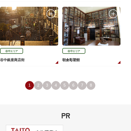
谷中エリア
谷中エリア
谷中銀座商店街
朝倉彫塑館
1
2
3
4
5
6
7
8
PR