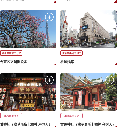
浅草中央部エリア
浅草中央部エリア
台東区立隅田公園
松屋浅草
奥浅草エリア
奥浅草エリア
鷲神社（浅草名所七福神 寿老人）
吉原神社（浅草名所七福神 弁財天）