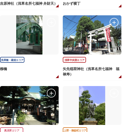
吉原神社（浅草名所七福神 弁財天）
おかず横丁
浅草橋・蔵前エリア
浅草中央部エリア
柳橋
矢先稲荷神社（浅草名所七福神 福
禄寿）
奥浅草エリア
上野・御徒町エリア