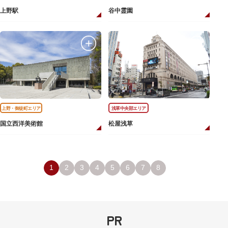
上野駅
谷中霊園
上野・御徒町エリア
浅草中央部エリア
国立西洋美術館
松屋浅草
1
2
3
4
5
6
7
8
PR