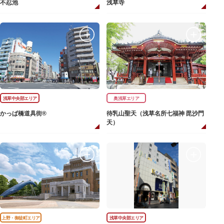
不忍池
浅草寺
浅草中央部エリア
奥浅草エリア
かっぱ橋道具街®
待乳山聖天（浅草名所七福神 毘沙門
天）
上野・御徒町エリア
浅草中央部エリア