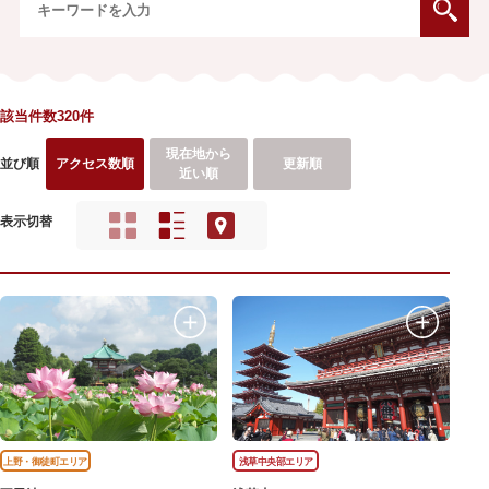
該当件数320件
現在地から
並び順
アクセス数順
更新順
近い順
表示切替
上野・御徒町エリア
浅草中央部エリア