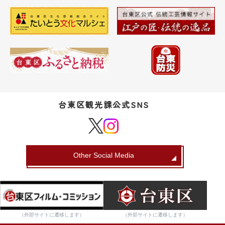
台東区観光課公式SNS
Other Social Media
（外部サイトに遷移します）
（外部サイトに遷移します）