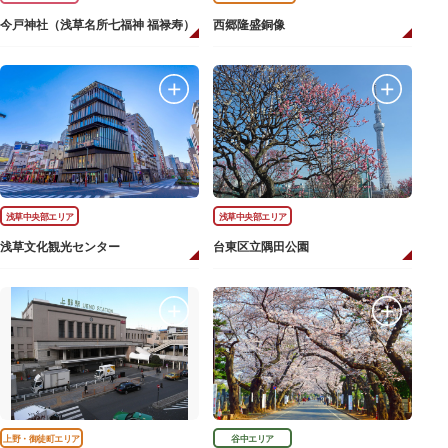
今戸神社（浅草名所七福神 福禄寿）
西郷隆盛銅像
浅草中央部エリア
浅草中央部エリア
浅草文化観光センター
台東区立隅田公園
上野・御徒町エリア
谷中エリア