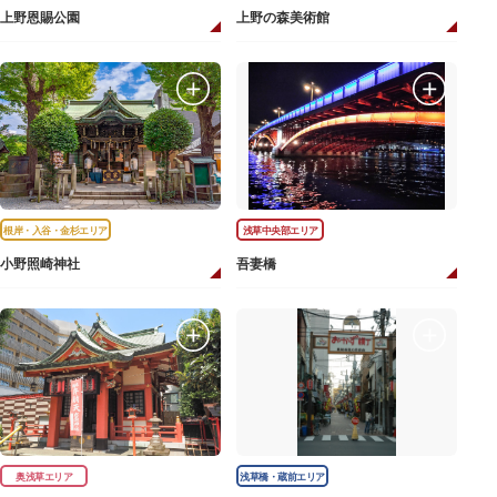
上野恩賜公園
上野の森美術館
根岸・入谷・金杉エリア
浅草中央部エリア
小野照崎神社
吾妻橋
奥浅草エリア
浅草橋・蔵前エリア