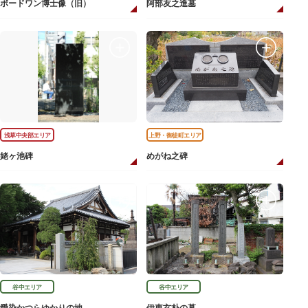
ボードワン博士像（旧）
阿部友之進墓
浅草中央部エリア
上野・御徒町エリア
姥ヶ池碑
めがね之碑
谷中エリア
谷中エリア