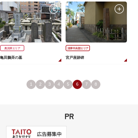
奥浅草エリア
浅草中央部エリア
亀田鵬斉の墓
宮戸座跡碑
1
2
3
4
5
6
7
8
PR