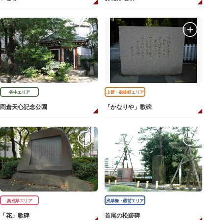
谷中エリア
上野・御徒町エリア
岡倉天心記念公園
「かなりや」歌碑
奥浅草エリア
浅草橋・蔵前エリア
「花」歌碑
首尾の松跡碑