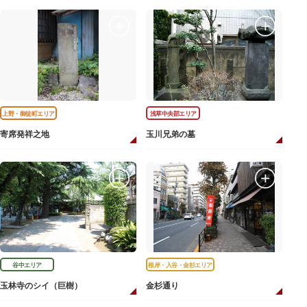
上野・御徒町エリア
浅草中央部エリア
寄席発祥之地
玉川兄弟の墓
谷中エリア
根岸・入谷・金杉エリア
玉林寺のシイ（巨樹）
金杉通り