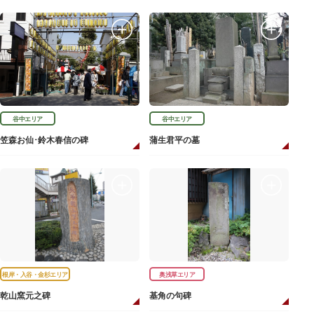
谷中エリア
谷中エリア
笠森お仙･鈴木春信の碑
蒲生君平の墓
根岸・入谷・金杉エリア
奥浅草エリア
乾山窯元之碑
基角の句碑