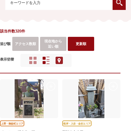
該当件数320件
現在地から
並び順
アクセス数順
更新順
近い順
表示切替
上野・御徒町エリア
根岸・入谷・金杉エリア