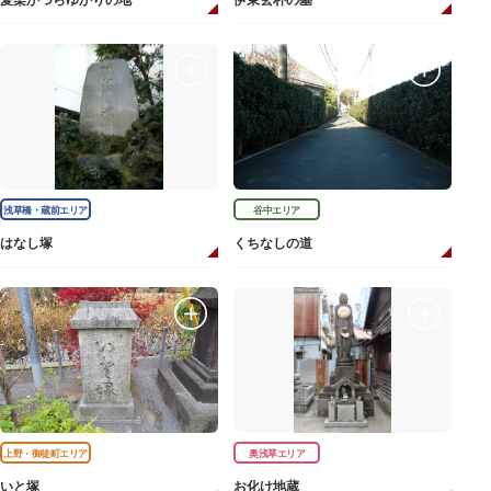
愛染かつらゆかりの地
伊東玄朴の墓
浅草橋・蔵前エリア
谷中エリア
はなし塚
くちなしの道
上野・御徒町エリア
奥浅草エリア
いと塚
お化け地蔵