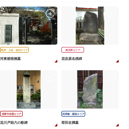
根岸・入谷・金杉エリア
奥浅草エリア
河東碧梧桐墓
花吉原名残碑
浅草中央部エリア
浅草橋・蔵前エリア
花川戸助六の歌碑
荷田在満墓