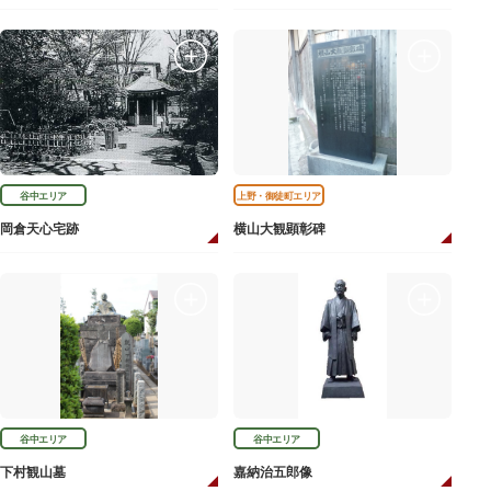
谷中エリア
上野・御徒町エリア
岡倉天心宅跡
横山大観顕彰碑
谷中エリア
谷中エリア
下村観山墓
嘉納治五郎像