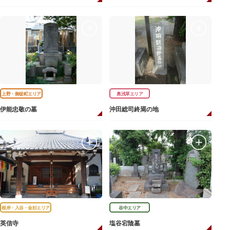
上野・御徒町エリア
奥浅草エリア
伊能忠敬の墓
沖田総司終焉の地
根岸・入谷・金杉エリア
谷中エリア
英信寺
塩谷宕陰墓