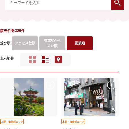
該当件数320件
現在地から
並び順
アクセス数順
更新順
近い順
表示切替
上野・御徒町エリア
上野・御徒町エリア