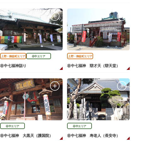
上野・御徒町エリア
谷中エリア
上野・御徒町エリア
谷中七福神詣り
谷中七福神 辯才天（辯天堂）
谷中エリア
谷中エリア
谷中七福神 大黒天（護国院）
谷中七福神 寿老人（長安寺）