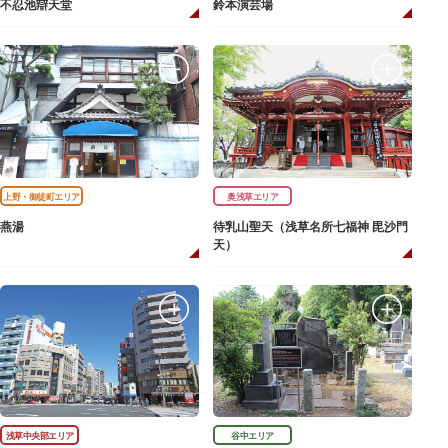
不忍池辯天堂
鈴本演芸場
上野・御徒町エリア
奥浅草エリア
燕湯
待乳山聖天（浅草名所七福神 毘沙門
天）
浅草中央部エリア
谷中エリア