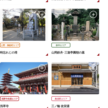
上野・御徒町エリア
谷中エリア
時忘れじの塔
山岡鉄舟･三遊亭圓朝の墓
浅草中央部エリア
奥浅草エリア
浅草寺
三ノ輪 改栄湯