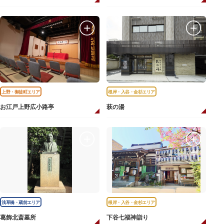
上野・御徒町エリア
根岸・入谷・金杉エリア
お江戸上野広小路亭
萩の湯
浅草橋・蔵前エリア
根岸・入谷・金杉エリア
葛飾北斎墓所
下谷七福神詣り