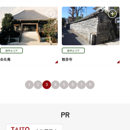
谷中エリア
谷中エリア
全生庵
観音寺
1
2
3
4
5
6
7
8
PR