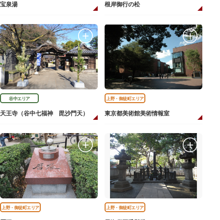
宝泉湯
根岸御行の松
谷中エリア
上野・御徒町エリア
天王寺（谷中七福神 毘沙門天）
東京都美術館美術情報室
上野・御徒町エリア
上野・御徒町エリア