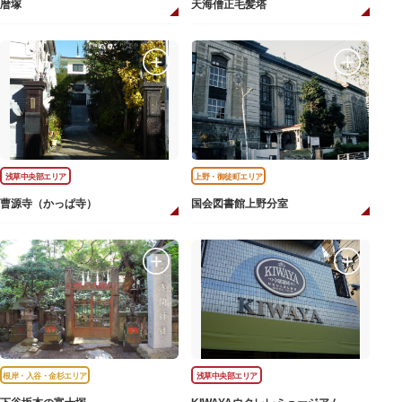
暦塚
天海僧正毛髪塔
浅草中央部エリア
上野・御徒町エリア
曹源寺（かっぱ寺）
国会図書館上野分室
根岸・入谷・金杉エリア
浅草中央部エリア