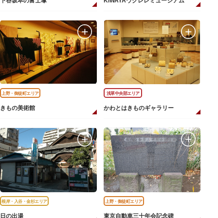
下谷坂本の富士塚
KIWAYAウクレレミュージアム
上野・御徒町エリア
浅草中央部エリア
きもの美術館
かわとはきものギャラリー
根岸・入谷・金杉エリア
上野・御徒町エリア
日の出湯
東京自動車三十年会記念碑