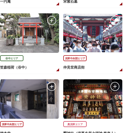
一円庵
宋紫石墓
谷中エリア
浅草中央部エリア
笠森稲荷（谷中）
仲見世商店街
浅草中央部エリア
奥浅草エリア