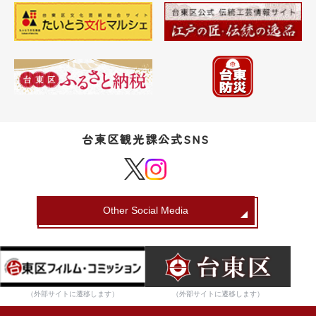
台東区観光課公式SNS
Other Social Media
（外部サイトに遷移します）
（外部サイトに遷移します）