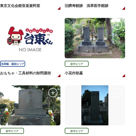
東京文化会館音楽資料室
旧躋寿館跡 浅草医学館跡
浅草橋・蔵前エリア
谷中エリア
おもちゃ・工具材料の卸問屋街
小花作助墓
谷中エリア
谷中エリア