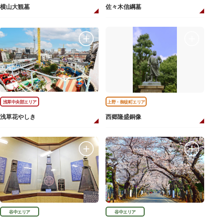
横山大観墓
佐々木信綱墓
浅草中央部エリア
上野・御徒町エリア
浅草花やしき
西郷隆盛銅像
谷中エリア
谷中エリア