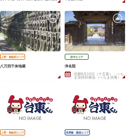
上野・御徒町エリア
谷中エリア
八万四千体地蔵
浄名院
旧暦8月15日（十五夜）：へち
ま加持祈祷会（へちま供養）
上野・御徒町エリア
浅草橋・蔵前エリア