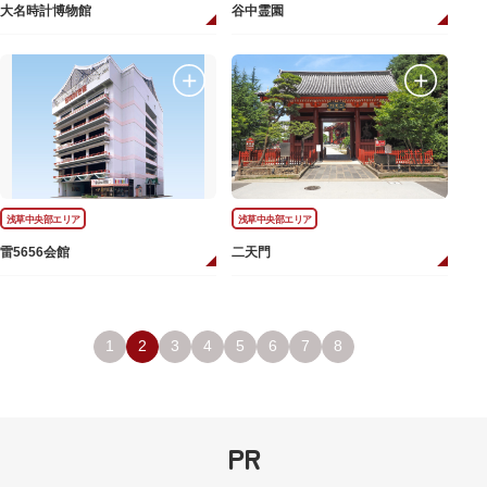
大名時計博物館
谷中霊園
浅草中央部エリア
浅草中央部エリア
雷5656会館
二天門
1
2
3
4
5
6
7
8
PR