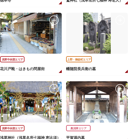
徳本寺
鷲神社（浅草名所七福神 寿老人）
浅草中央部エリア
上野・御徒町エリア
花川戸靴・はきもの問屋街
幡随院長兵衛の墓
浅草中央部エリア
奥浅草エリア
浅草神社（浅草名所七福神 恵比須）
平賀源内墓