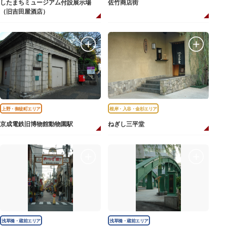
したまちミュージアム付設展示場
佐竹商店街
（旧吉田屋酒店）
上野・御徒町エリア
根岸・入谷・金杉エリア
京成電鉄旧博物館動物園駅
ねぎし三平堂
浅草橋・蔵前エリア
浅草橋・蔵前エリア