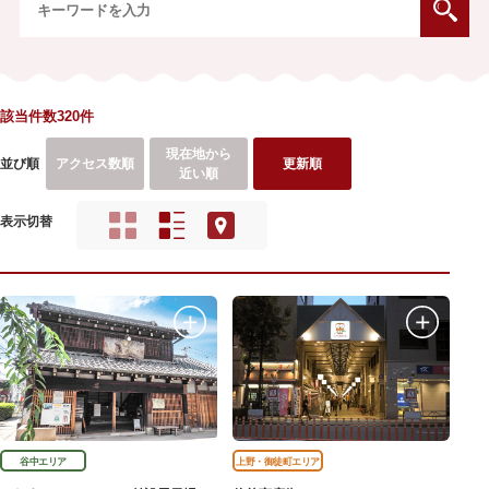
該当件数320件
現在地から
並び順
アクセス数順
更新順
近い順
表示切替
谷中エリア
上野・御徒町エリア