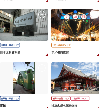
浅草橋・蔵前エリア
上野・御徒町エリア
日本文具資料館
アメ横商店街
浅草橋・蔵前エリア
浅草中央部エリア
奥浅草エリア
厩橋
浅草名所七福神詣り