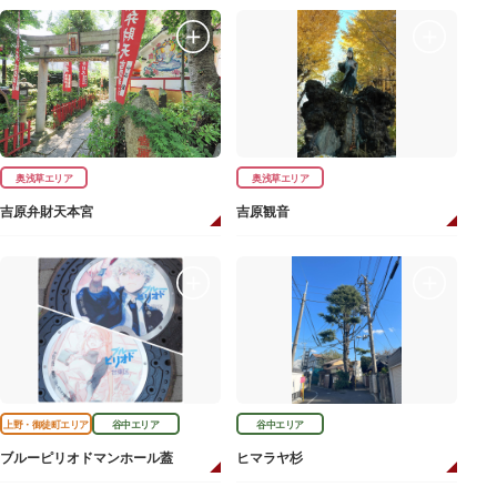
奥浅草エリア
奥浅草エリア
吉原弁財天本宮
吉原観音
上野・御徒町エリア
谷中エリア
谷中エリア
ブルーピリオドマンホール蓋
ヒマラヤ杉