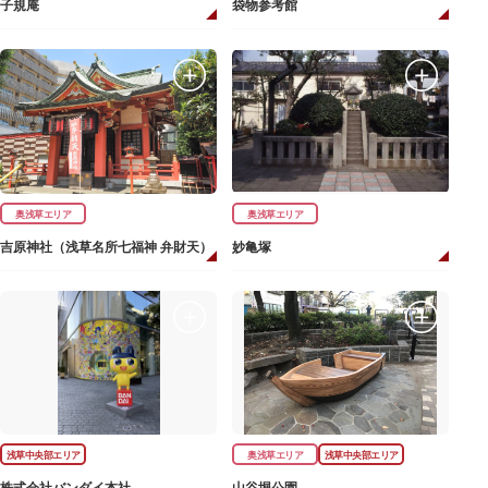
子規庵
袋物参考館
奥浅草エリア
奥浅草エリア
吉原神社（浅草名所七福神 弁財天）
妙亀塚
浅草中央部エリア
奥浅草エリア
浅草中央部エリア