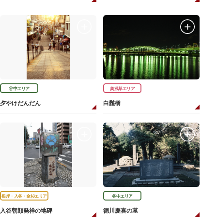
谷中エリア
奥浅草エリア
夕やけだんだん
白鬚橋
根岸・入谷・金杉エリア
谷中エリア
入谷朝顔発祥の地碑
徳川慶喜の墓