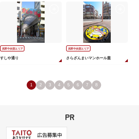
浅草中央部エリア
浅草中央部エリア
すしや通り
さらざんまいマンホール蓋
1
2
3
4
5
6
7
8
PR