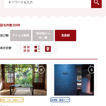
該当件数320件
現在地から
並び順
アクセス数順
更新順
近い順
表示切替
根岸・入谷・金杉エリア
浅草橋・蔵前エリア