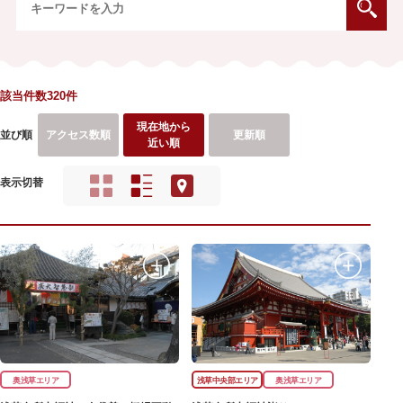
該当件数320件
現在地から
並び順
アクセス数順
更新順
近い順
表示切替
奥浅草エリア
浅草中央部エリア
奥浅草エリア