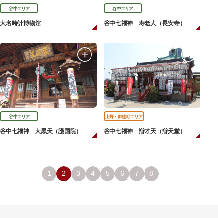
谷中エリア
谷中エリア
大名時計博物館
谷中七福神 寿老人（長安寺）
谷中エリア
上野・御徒町エリア
谷中七福神 大黒天（護国院）
谷中七福神 辯才天（辯天堂）
1
2
3
4
5
6
7
8