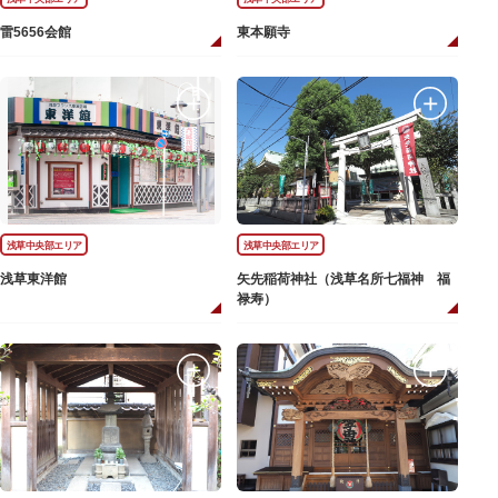
雷5656会館
東本願寺
浅草中央部エリア
浅草中央部エリア
浅草東洋館
矢先稲荷神社（浅草名所七福神 福
禄寿）