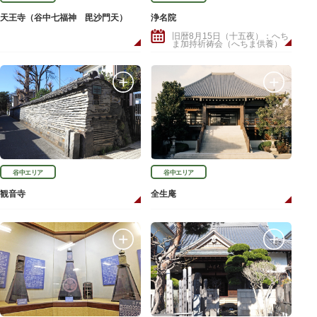
天王寺（谷中七福神 毘沙門天）
浄名院
旧暦8月15日（十五夜）：へち
ま加持祈祷会（へちま供養）
谷中エリア
谷中エリア
観音寺
全生庵