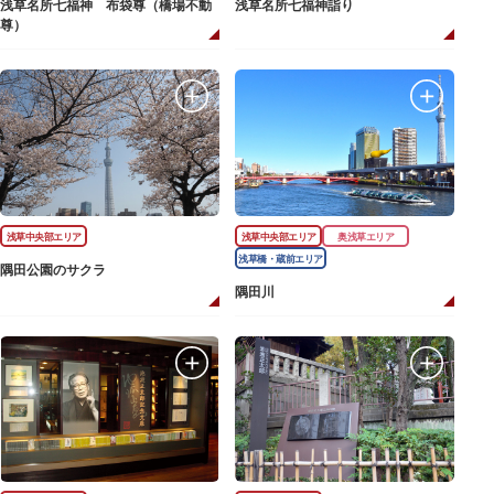
浅草名所七福神 布袋尊（橋場不動
浅草名所七福神詣り
尊）
浅草中央部エリア
浅草中央部エリア
奥浅草エリア
浅草橋・蔵前エリア
隅田公園のサクラ
隅田川